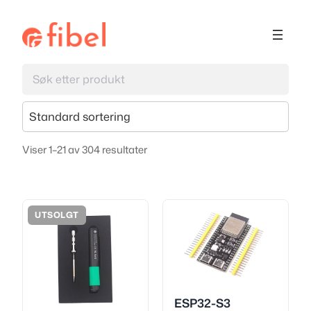
Hopp
til
innhold
Produkter
Viser
1
–
21
av
304
resultater
UTSOLGT
ESP32-S3