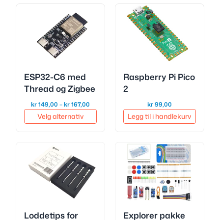
ESP32-C6 med
Raspberry Pi Pico
Thread og Zigbee
2
Prisområde:
kr
149,00
–
kr
167,00
kr
99,00
kr 149,00
Velg alternativ
Legg til i handlekurv
til
kr 167,00
Loddetips for
Explorer pakke