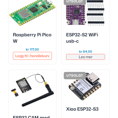
UTSOLGT
Raspberry Pi Pico
ESP32-S2 WiFi
W
usb-c
kr
117,00
kr
64,00
Legg til i handlekurv
Les mer
UTSOLGT
Xiao ESP32-S3
ESP32 CAM med