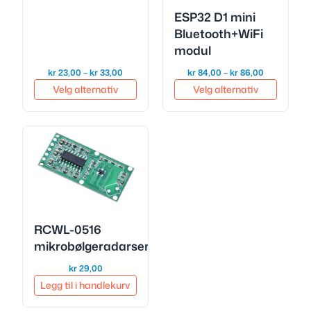
ESP32 D1 mini
Bluetooth+WiFi
modul
Prisområde:
Prisområde
kr
23,00
–
kr
33,00
kr
84,00
–
kr
86,00
kr 23,00
kr 84,00
Velg alternativ
Velg alternativ
til
til
kr 33,00
kr 86,00
RCWL-0516
mikrobølgeradarsensor
kr
29,00
Legg til i handlekurv