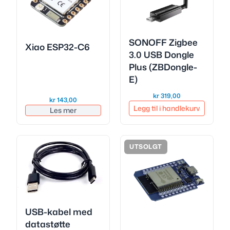
SONOFF Zigbee
Xiao ESP32-C6
3.0 USB Dongle
Plus (ZBDongle-
E)
kr
319,00
kr
143,00
Legg til i handlekurv
Les mer
UTSOLGT
USB-kabel med
datastøtte