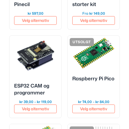
Pinecil
starter kit
kr
597,00
Fra
kr
149,00
Velg alternativ
Velg alternativ
UTSOLGT
Raspberry Pi Pico
ESP32 CAM og
programmer
Prisområde:
Prisområde
kr
39,00
–
kr
119,00
kr
74,00
–
kr
84,00
kr 39,00
kr 74,00
Velg alternativ
Velg alternativ
til
til
kr 119,00
kr 84,00