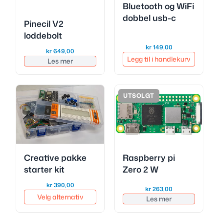
Bluetooth og WiFi
dobbel usb-c
Pinecil V2
loddebolt
kr
149,00
kr
649,00
Legg til i handlekurv
Les mer
UTSOLGT
Creative pakke
Raspberry pi
starter kit
Zero 2 W
kr
390,00
kr
263,00
Velg alternativ
Les mer