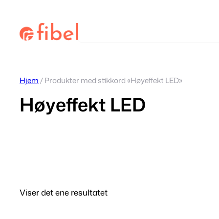
Hopp
til
Søk
innhold
Hjem
/ Produkter med stikkord «Høyeffekt LED»
Høyeffekt LED
Viser det ene resultatet