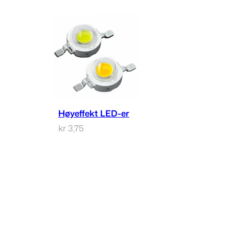
Velg alternativ
Høyeffekt LED-er
kr
3,75