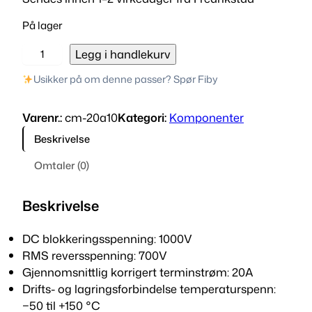
På lager
2
Legg i handlekurv
0
Usikker på om denne passer? Spør Fiby
A
1
Varenr.:
cm-20a10
Kategori:
Komponenter
0
d
Beskrivelse
i
Omtaler (0)
o
d
e
Beskrivelse
a
n
DC blokkeringsspenning: 1000V
t
RMS reversspenning: 700V
a
Gjennomsnittlig korrigert terminstrøm: 20A
l
Drifts- og lagringsforbindelse temperaturspenn:
l
−50 til +150 °C