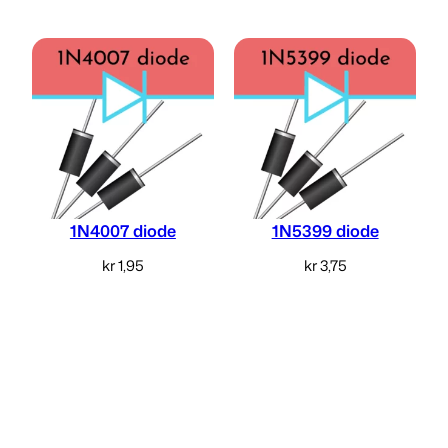
1N4007 diode
1N5399 diode
kr
1,95
kr
3,75
Legg i handlekurv
Legg i handlekurv