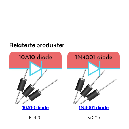
Relaterte produkter
10A10 diode
1N4001 diode
kr
4,75
kr
3,75
Legg i handlekurv
Legg i handlekurv