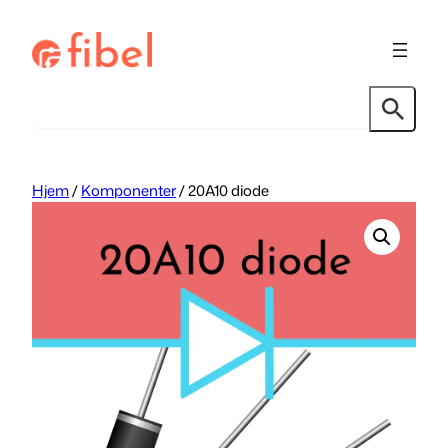
Hopp
til
innhold
Søk
Hjem
/
Komponenter
/ 20A10 diode