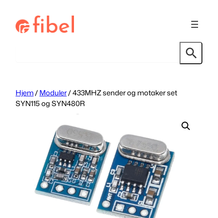
Hopp
til
innhold
Søk
Hjem
/
Moduler
/ 433MHZ sender og motaker set
SYN115 og SYN480R