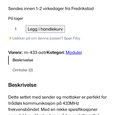
Sendes innen 1–2 virkedager fra Fredrikstad
På lager
4
Legg i handlekurv
3
Usikker på om denne passer? Spør Fiby
3
M
Varenr.:
m-433-aotr
Kategori:
Moduler
H
Z
Beskrivelse
s
Omtaler (0)
e
n
d
Beskrivelse
e
r
Dette settet med sender og mottaker er perfekt for
o
trådløs kommunikasjon på 433MHz
g
frekvensbåndet. Med en rekke spesifikasjoner
m