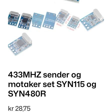
433MHZ sender og
motaker set SYN115 og
SYN480R
kr
28,75