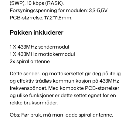
Y
(SWP), 10 kbps (RASK).
N
Forsyningsspenning for modulen: 3,3-5,5V.
4
PCB-størrelse: 17,2*11,8mm.
8
0
Pakken inkluderer
R
a
1 X 433MHz sendermodul
n
1 X 433MHz mottakermodul
t
2x spiral antenne
a
Dette sender- og mottakersettet gir deg pålitelig
l
og effektiv trådløs kommunikasjon på 433MHz
l
frekvensbåndet. Med kompakte PCB-størrelser
og ulike funksjoner er dette settet egnet for en
rekke bruksområder.
Obs: Før bruk, må man lodde spiral antenne.