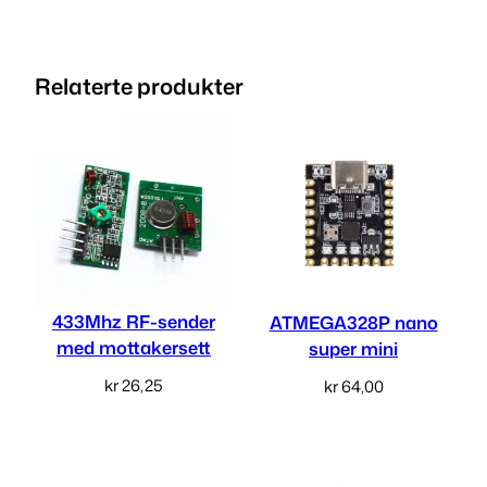
Relaterte produkter
433Mhz RF-sender
ATMEGA328P nano
med mottakersett
super mini
kr
26,25
kr
64,00
Legg i handlekurv
Les mer