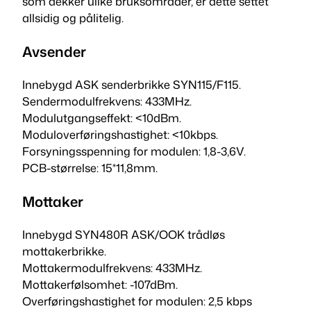
som dekker ulike bruksområder, er dette settet
o
allsidig og pålitelig.
t
a
Avsender
k
e
Innebygd ASK senderbrikke SYN115/F115.
r
Sendermodulfrekvens: 433MHz.
s
Modulutgangseffekt: <10dBm.
e
Moduloverføringshastighet: <10kbps.
t
Forsyningsspenning for modulen: 1,8-3,6V.
S
PCB-størrelse: 15*11,8mm.
Y
N
Mottaker
1
1
Innebygd SYN480R ASK/OOK trådløs
5
mottakerbrikke.
o
Mottakermodulfrekvens: 433MHz.
g
Mottakerfølsomhet: -107dBm.
S
Overføringshastighet for modulen: 2,5 kbps