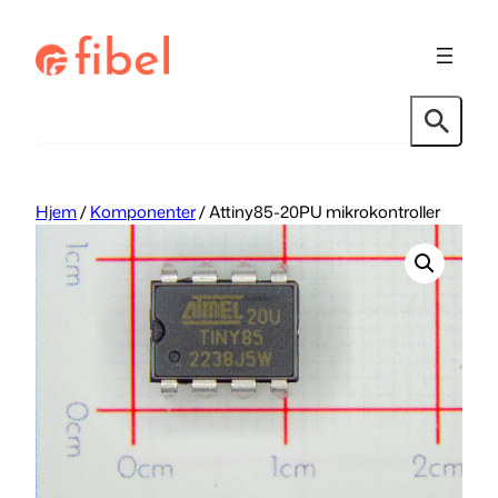
Hopp
til
innhold
Søk
Hjem
/
Komponenter
/ Attiny85-20PU mikrokontroller