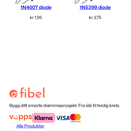
1N4007 diode
1N5399 diode
kr
1,95
kr
3,75
Legg i handlekurv
Legg i handlekurv
Bygg ditt smarte drømmeprosjekt. Fra idé til ferdig krets.
Alle Produkter