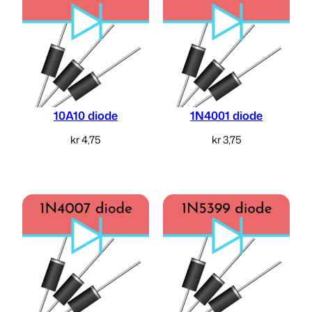
10A10 diode
1N4001 diode
kr
4,75
kr
3,75
Legg i handlekurv
Legg i handlekurv