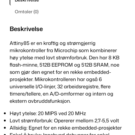
Omtaler (0)
Beskrivelse
Attiny85 er en kraftig og strømgjerrig
mikrokontroller fra Microchip som kombinerer
høy ytelse med lavt strømforbruk. Den har 8 KB
flash-minne, 512B EEPROM og 512B SRAM, noe
som gjør den egnet for en rekke embedded-
prosjekter. Mikrokontrolleren har også 6
universelle I/O-linjer, 32 arbeidsregistre, flere
timere/tellere, en A/D-omformer og intern og
ekstern avbruddsfunksjon.
Høyt ytelse: 20 MIPS ved 20 MHz
Lavt strømforbruk: Opererer mellom 2,7-5,5 volt
Allsidig: Egnet for en rekke embedded-prosjekter
Enkel å bruke: Innebygd debugger for enkel