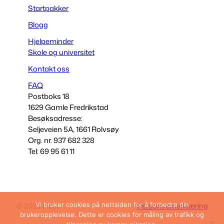
Startpakker
Blogg
Hjelpeminder
Skole og universitet
Kontakt oss
FAQ
Postboks 18
1629 Gamle Fredrikstad
Besøksadresse:
Seljeveien 5A, 1661 Rolvsøy
Org. nr. 937 682 328
Tel: 69 95 61 11
Vi bruker cookies på nettsiden for å forbedre din
© 2026 Fibel
Personvernerklæring
brukeropplevelse. Dette er cookies for måling av trafikk og