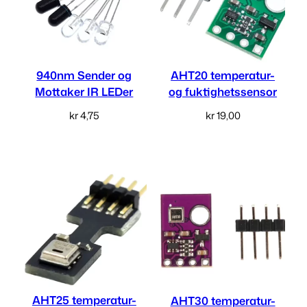
940nm Sender og
AHT20 temperatur-
Mottaker IR LEDer
og fuktighetssensor
kr
4,75
kr
19,00
Velg alternativ
Les mer
AHT25 temperatur-
AHT30 temperatur-