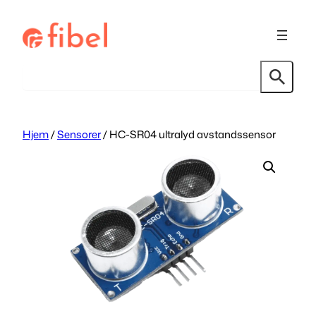
Hopp
til
innhold
Søk
Hjem
/
Sensorer
/ HC-SR04 ultralyd avstandssensor