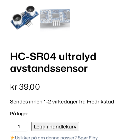
HC-SR04 ultralyd
avstandssensor
kr
39,00
Sendes innen 1–2 virkedager fra Fredrikstad
På lager
H
Legg i handlekurv
C
Usikker på om denne passer? Spør Fiby