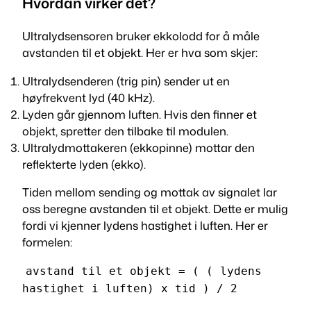
Hvordan virker det?
d
s
Ultralydsensoren bruker ekkolodd for å måle
s
avstanden til et objekt. Her er hva som skjer:
e
n
Ultralydsenderen (trig pin) sender ut en
s
høyfrekvent lyd (40 kHz).
o
Lyden går gjennom luften. Hvis den finner et
r
objekt, spretter den tilbake til modulen.
a
Ultralydmottakeren (ekkopinne) mottar den
n
reflekterte lyden (ekko).
t
a
Tiden mellom sending og mottak av signalet lar
l
oss beregne avstanden til et objekt. Dette er mulig
l
fordi vi kjenner lydens hastighet i luften. Her er
formelen:
avstand til et objekt = ( ( lydens
hastighet i luften) x tid ) / 2