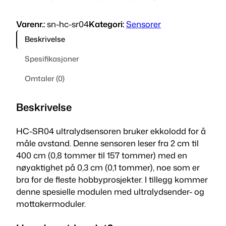
-
S
Varenr.:
sn-hc-sr04
Kategori:
Sensorer
R
0
Beskrivelse
4
Spesifikasjoner
u
l
Omtaler (0)
t
r
Beskrivelse
a
l
HC-SR04 ultralydsensoren bruker ekkolodd for å
y
måle avstand. Denne sensoren leser fra 2 cm til
d
400 cm (0,8 tommer til 157 tommer) med en
a
nøyaktighet på 0,3 cm (0,1 tommer), noe som er
v
bra for de fleste hobbyprosjekter. I tillegg kommer
s
denne spesielle modulen med ultralydsender- og
t
mottakermoduler.
a
n