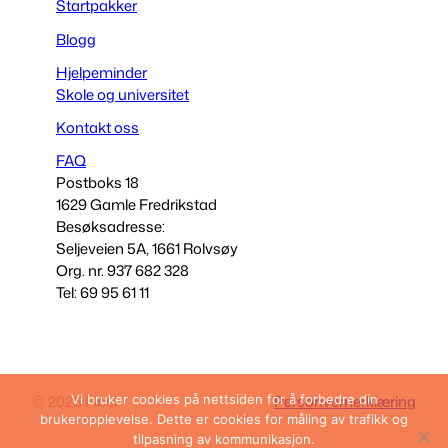
Startpakker
Blogg
Hjelpeminder
Skole og universitet
Kontakt oss
FAQ
Postboks 18
1629 Gamle Fredrikstad
Besøksadresse:
Seljeveien 5A, 1661 Rolvsøy
Org. nr. 937 682 328
Tel: 69 95 61 11
© 2026 Fibel
Personvernerklæring
Vi bruker cookies på nettsiden for å forbedre din
brukeropplevelse. Dette er cookies for måling av trafikk og
tilpasning av kommunikasjon.