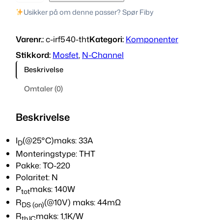
R
Usikker på om denne passer? Spør Fiby
F
5
Varenr.:
c-irf540-tht
Kategori:
Komponenter
4
0
Stikkord:
Mosfet
, 
N-Channel
N
Beskrivelse
-
C
Omtaler (0)
h
a
Beskrivelse
n
n
I
(@25°C)maks: 33A
D
e
Monteringstype: THT
l
Pakke: TO-220
M
Polaritet: N
O
P
maks: 140W
tot
S
R
(@10V) maks: 44mΩ
F
DS (on)
R
maks: 1,1K/W
E
thJC