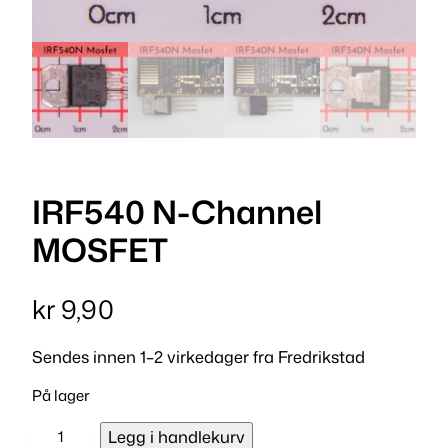
IRF540 N-Channel
MOSFET
kr
9,90
Sendes innen 1–2 virkedager fra Fredrikstad
På lager
I
Legg i handlekurv