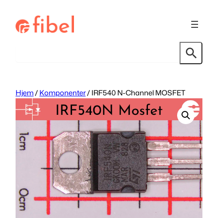
Hopp
til
innhold
Søk
Hjem
/
Komponenter
/ IRF540 N-Channel MOSFET