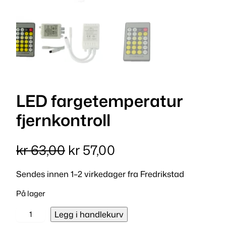
LED fargetemperatur
fjernkontroll
O
N
kr
63,00
kr
57,00
p
å
Sendes innen 1–2 virkedager fra Fredrikstad
p
v
På lager
r
æ
L
Legg i handlekurv
E