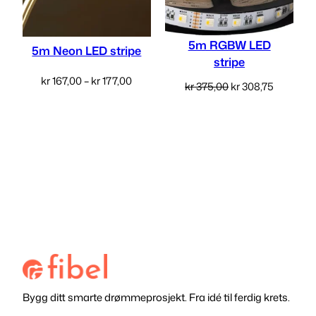
5m RGBW LED
5m Neon LED stripe
stripe
Prisområde:
kr
167,00
–
kr
177,00
Opprinnelig
Nåvære
kr
375,00
kr
308,75
kr 167,00
pris
pris
Velg alternativ
Velg alternativ
til
var:
er:
kr 177,00
kr 375,00.
kr 308,75
Bygg ditt smarte drømmeprosjekt. Fra idé til ferdig krets.