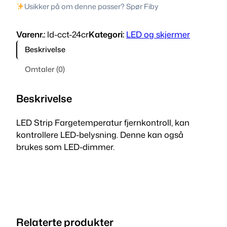
i
r
Usikker på om denne passer? Spør Fiby
D
n
e
f
Varenr.:
ld-cct-24cr
Kategori:
LED og skjermer
a
n
n
r
Beskrivelse
e
d
g
Omtaler (0)
e
l
e
t
i
p
e
Beskrivelse
m
g
r
p
LED Strip Fargetemperatur fjernkontroll, kan
p
i
e
kontrollere LED-belysning. Denne kan også
r
brukes som LED-dimmer.
r
s
a
t
i
e
u
s
r
r
f
v
:
j
Relaterte produkter