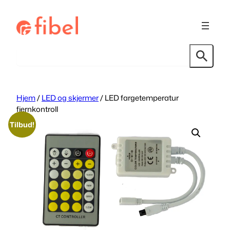
Hopp
til
innhold
Søk
Hjem
/
LED og skjermer
/ LED fargetemperatur
fjernkontroll
Tilbud!