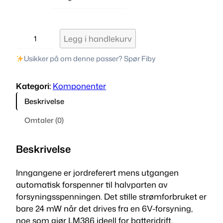
L
Legg i handlekurv
M
3
Usikker på om denne passer? Spør Fiby
8
6
Kategori:
Komponenter
k
Beskrivelse
l
a
Omtaler (0)
s
s
Beskrivelse
-
A
Inngangene er jordreferert mens utgangen
B
automatisk forspenner til halvparten av
a
forsyningsspenningen. Det stille strømforbruket er
m
bare 24 mW når det drives fra en 6V-forsyning,
p
noe som gjør LM386 ideell for batteridrift.