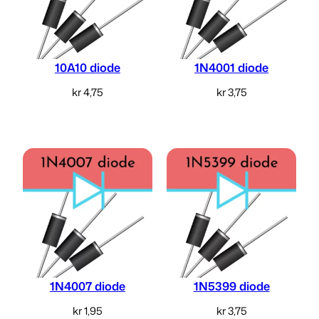
10A10 diode
1N4001 diode
kr
4,75
kr
3,75
Legg i handlekurv
Legg i handlekurv
1N4007 diode
1N5399 diode
kr
1,95
kr
3,75