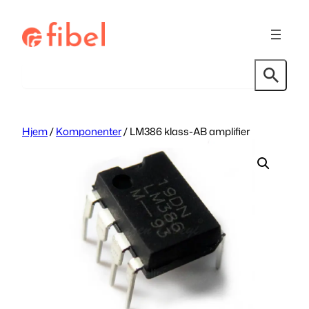
Hopp
til
innhold
Søk
Hjem
/
Komponenter
/ LM386 klass-AB amplifier