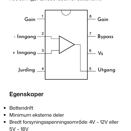
l
i
f
i
e
r
a
n
t
a
l
l
Egenskaper
Batteridrift
Minimum eksterne deler
Bredt forsyningsspenningsområde: 4V – 12V eller
5V – 18V