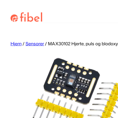
Hopp
til
Søk
innhold
Hjem
/
Sensorer
/ MAX30102 Hjerte, puls og blodox