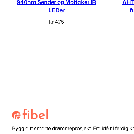
940nm Sender og Mottaker IR
AHT
LEDer
f
kr
4,75
Velg alternativ
Bygg ditt smarte drømmeprosjekt. Fra idé til ferdig kr