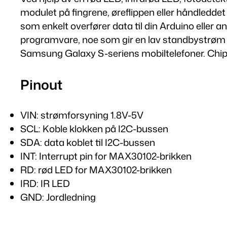
modulet på fingrene, øreflippen eller håndledd
som enkelt overfører data til din Arduino eller
programvare, noe som gir en lav standbystrøm o
Samsung Galaxy S-seriens mobiltelefoner. Chipen 
Pinout
VIN: strømforsyning 1.8V-5V
SCL: Koble klokken på I2C-bussen
SDA: data koblet til I2C-bussen
INT: Interrupt pin for MAX30102-brikken
RD: rød LED for MAX30102-brikken
IRD: IR LED
GND: Jordledning