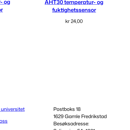
- og
AHT30 temperatur- og
or
fuktighetssensor
kr
24,00
v
Les mer
 universitet
Postboks 18
1629 Gamle Fredrikstad
 oss
Besøksadresse: