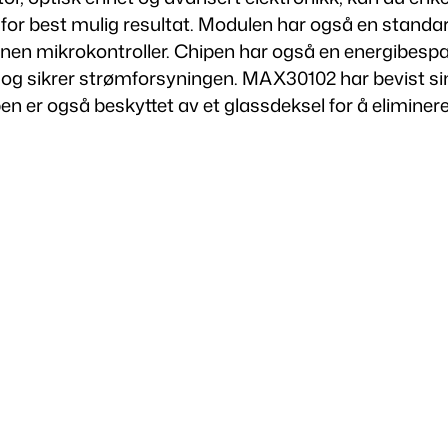
et for best mulig resultat. Modulen har også en sta
r
 annen mikrokontroller. Chipen har også en energibes
t
g sikrer strømforsyningen. MAX30102 har bevist sin y
e
er også beskyttet av et glassdeksel for å eliminere 
,
p
u
l
s
o
g
b
l
o
d
o
x