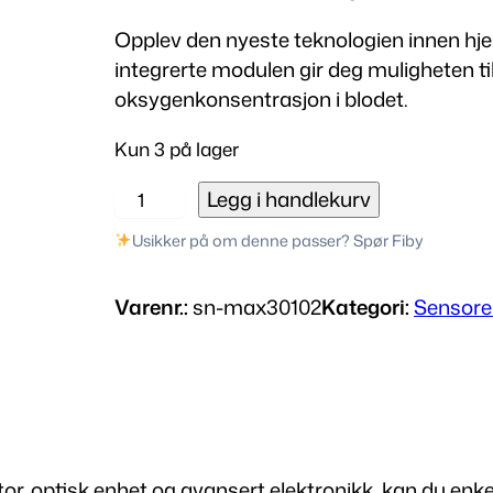
Opplev den nyeste teknologien innen h
integrerte modulen gir deg muligheten ti
oksygenkonsentrasjon i blodet.
Kun 3 på lager
M
Legg i handlekurv
A
Usikker på om denne passer? Spør Fiby
X
3
Varenr.:
sn-max30102
Kategori:
Sensore
0
1
0
2
H
j
tor, optisk enhet og avansert elektronikk, kan du enk
e