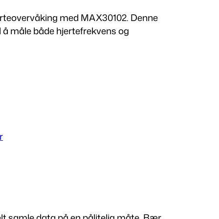
jerteovervåking med MAX30102. Denne
l å måle både hjertefrekvens og
r
elt samle data på en pålitelig måte. Bær