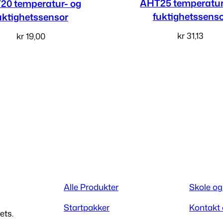
AHT25 temperatur
20 temperatur- og
fuktighetssens
uktighetssensor
kr
31,13
kr
19,00
Legg i handlekur
Les mer
Alle Produkter
Skole og
Startpakker
Kontakt
ets.