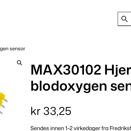
ygen sensor
MAX30102 Hjert
blodoxygen se
kr
33,25
Sendes innen 1–2 virkedager fra Fredriks