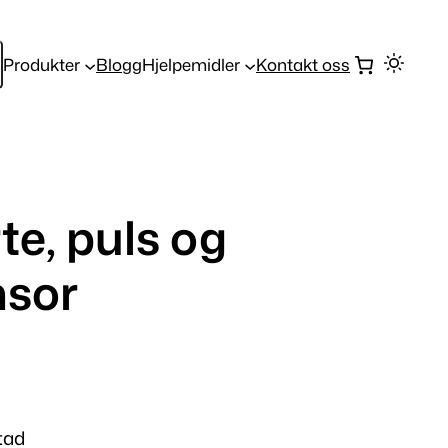
Produkter
Blogg
Hjelpemidler
Kontakt oss
e, puls og
nsor
tad