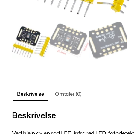
Beskrivelse
Omtaler (0)
Beskrivelse
Ved hjelp av en rød LED, infrarød LED, fotodetek