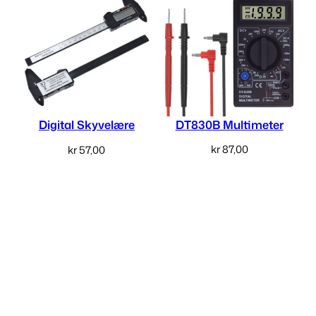
DT830B Multimeter
Digital Skyvelære
kr
87,00
kr
57,00
Legg i handlekurv
Les mer