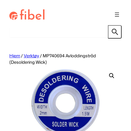
Hopp
til
innhold
Søk
Hjem
/
Verktøy
/ MP740694 Avloddingstråd
(Desoldering Wick)