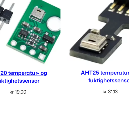
AHT25 temperatur
20 temperatur- og
fuktighetssens
uktighetssensor
kr
31,13
kr
19,00
Legg i handlekur
Les mer