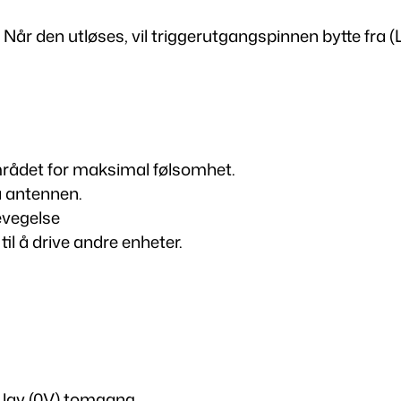
b
ø
r den utløses, vil triggerutgangspinnen bytte fra (LOW
l
g
e
r
a
ådet for maksimal følsomhet.
d
a antennen.
a
evegelse
r
il å drive andre enheter.
s
e
n
s
o
r
a
/ lav (0V) tomgang