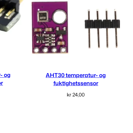
- og
AHT30 temperatur- og
or
fuktighetssensor
kr
24,00
v
Les mer