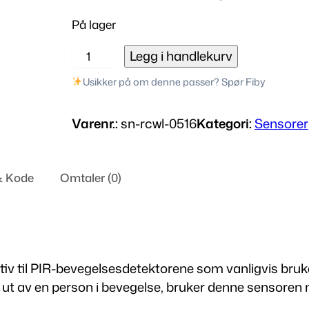
På lager
R
Legg i handlekurv
C
Usikker på om denne passer? Spør Fiby
W
L
Varenr.:
sn-rcwl-0516
Kategori:
Sensorer
-
0
5
& Kode
Omtaler (0)
1
6
m
i
k
 til PIR-bevegelsesdetektorene som vanligvis brukes 
r
 ut av en person i bevegelse, bruker denne sensoren
o