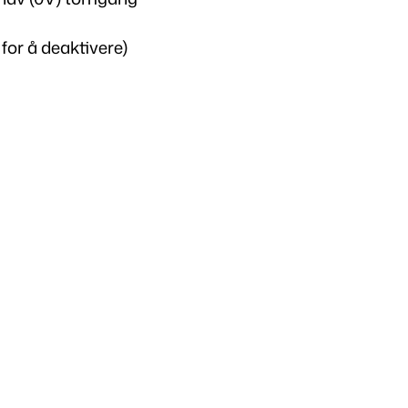
n
t
for å deaktivere)
a
l
l