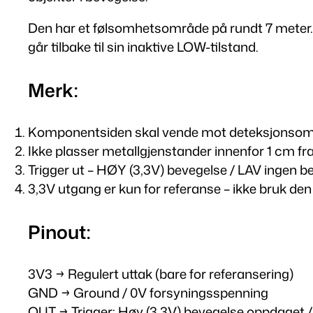
Den har et følsomhetsområde på rundt 7 meter. Nå
går tilbake til sin inaktive LOW-tilstand.
Merk:
Komponentsiden skal vende mot deteksjonsomr
Ikke plasser metallgjenstander innenfor 1 cm fr
Trigger ut – HØY (3,3V) bevegelse / LAV ingen b
3,3V utgang er kun for referanse – ikke bruk den t
Pinout:
3V3 → Regulert uttak (bare for referansering)
GND → Ground / 0V forsyningsspenning
OUT → Trigger: Høy (3.3V) bevegelse oppdaget 