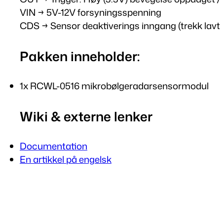
VIN → 5V-12V forsyningsspenning
CDS → Sensor deaktiverings inngang (trekk lavt 
Pakken inneholder:
1x RCWL-0516
mikrobølgeradarsensormodul
Wiki & externe lenker
Documentation
En artikkel på engelsk