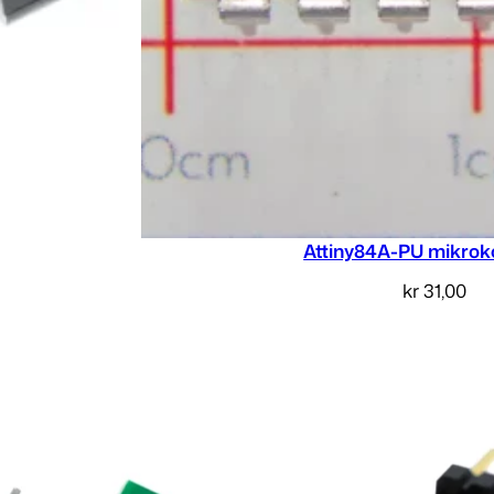
Attiny84A-PU mikroko
kr
31,00
Legg i handleku