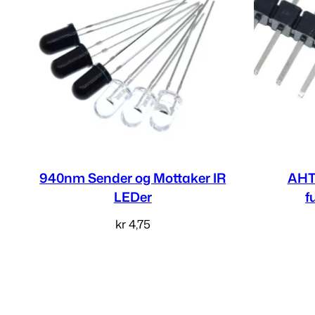
940nm Sender og Mottaker IR
AHT
LEDer
f
kr
4,75
Velg alternativ