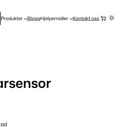
Produkter
Blogg
Hjelpemidler
Kontakt oss
arsensor
tad