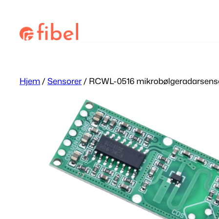
Hopp
til
Søk
innhold
Hjem
/
Sensorer
/ RCWL-0516 mikrobølgeradarsens