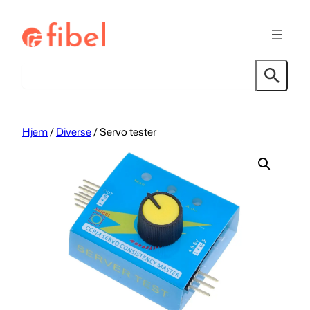
Hopp
til
innhold
Søk
Hjem
/
Diverse
/ Servo tester