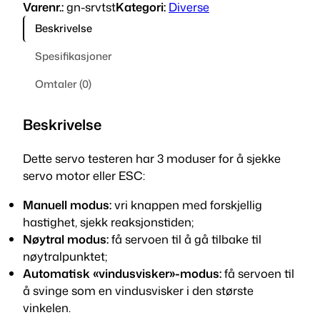
Varenr.:
gn-srvtst
Kategori:
Diverse
o
t
Beskrivelse
e
Spesifikasjoner
s
t
Omtaler (0)
e
r
Beskrivelse
a
n
Dette servo testeren har 3 moduser for å sjekke
t
servo motor eller ESC:
a
l
Manuell modus:
vri knappen med forskjellig
l
hastighet, sjekk reaksjonstiden;
Nøytral modus:
få servoen til å gå tilbake til
nøytralpunktet;
Automatisk «vindusvisker»-modus:
få servoen til
å svinge som en vindusvisker i den største
vinkelen.