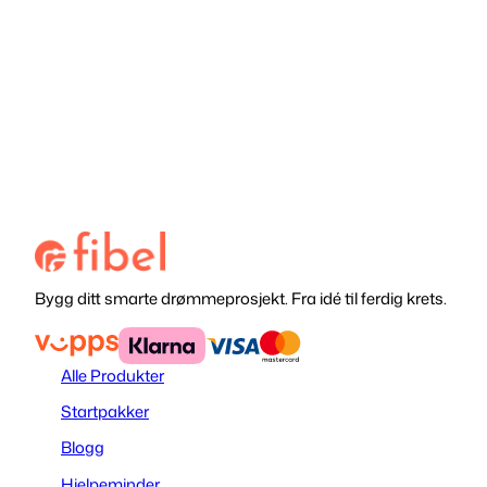
til
til
kr 7,90
kr 15,75
Bygg ditt smarte drømmeprosjekt. Fra idé til ferdig krets.
Alle Produkter
Startpakker
Blogg
Hjelpeminder