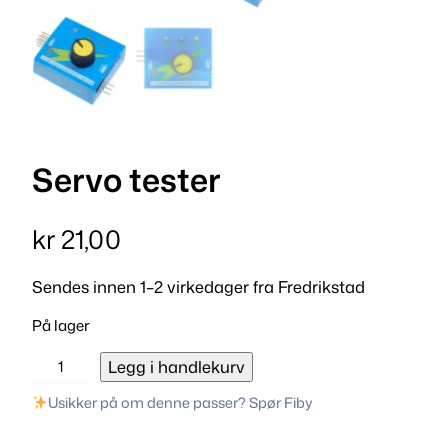
Servo tester
kr
21,00
Sendes innen 1–2 virkedager fra Fredrikstad
På lager
S
Legg i handlekurv
e
Usikker på om denne passer? Spør Fiby
r
v