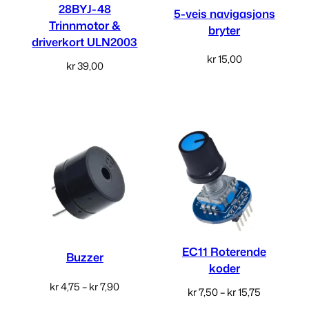
28BYJ-48
5-veis navigasjons
Trinnmotor &
bryter
driverkort ULN2003
kr
15,00
kr
39,00
Legg i handlekurv
Les mer
EC11 Roterende
Buzzer
koder
Prisområde:
kr
4,75
–
kr
7,90
Prisområd
kr
7,50
–
kr
15,75
kr 4,75
kr 7,50
Velg alternativ
Velg alternativ