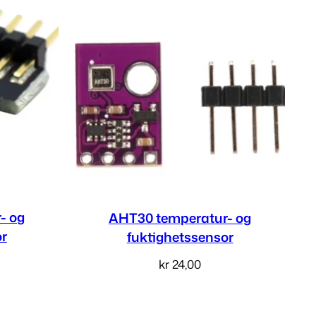
- og
AHT30 temperatur- og
or
fuktighetssensor
kr
24,00
v
Les mer