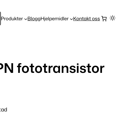
Produkter
Blogg
Hjelpemidler
Kontakt oss
 fototransistor
tad