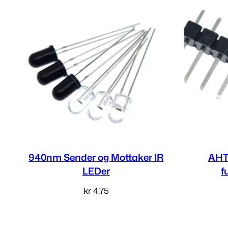
940nm Sender og Mottaker IR
AHT
LEDer
f
kr
4,75
Velg alternativ