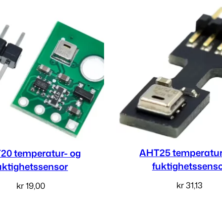
AHT25 temperatur
20 temperatur- og
fuktighetssens
uktighetssensor
kr
31,13
kr
19,00
Legg i handlekur
Les mer