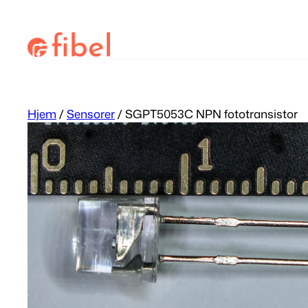
Hopp
til
Søk
innhold
Hjem
/
Sensorer
/ SGPT5053C NPN fototransistor