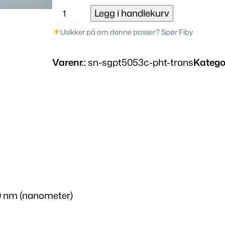
S
Legg i handlekurv
G
Usikker på om denne passer? Spør Fiby
P
T
Varenr.:
sn-sgpt5053c-pht-trans
Katego
5
0
5
3
C
N
P
N
f
o
00 nm (nanometer)
t
o