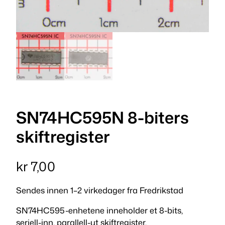
SN74HC595N 8-biters
skiftregister
kr
7,00
Sendes innen 1–2 virkedager fra Fredrikstad
SN74HC595-enhetene inneholder et 8-bits,
seriell-inn, parallell-ut skiftregister.