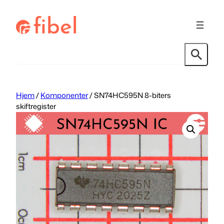
Hopp
til
innhold
Søk
Hjem
/
Komponenter
/ SN74HC595N 8-biters
skiftregister