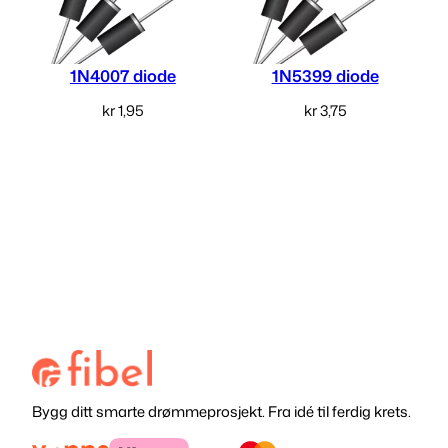
1N4007 diode
1N5399 diode
kr
1,95
kr
3,75
Legg i handlekurv
Legg i handlekurv
Bygg ditt smarte drømmeprosjekt. Fra idé til ferdig krets.