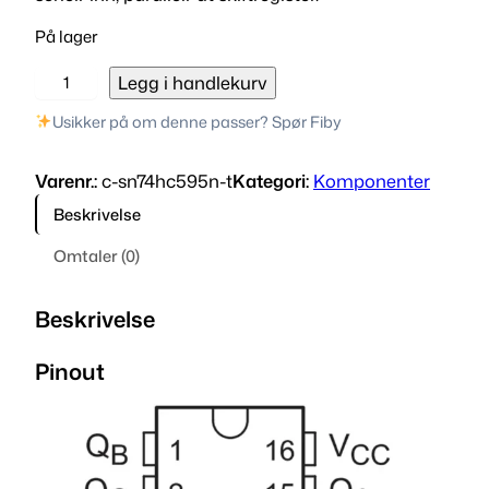
På lager
S
Legg i handlekurv
N
Usikker på om denne passer? Spør Fiby
7
4
Varenr.:
c-sn74hc595n-t
Kategori:
Komponenter
H
C
Beskrivelse
5
Omtaler (0)
9
5
N
Beskrivelse
8
-
Pinout
b
i
t
e