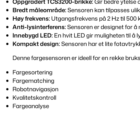
Oppgradert TCS3200-brikke:
Gir bedre ytelse
Bredt måleområde:
Sensoren kan tilpasses uli
Høy frekvens:
Utgangsfrekvens på 2 Hz til 500 k
Anti-lysinterferens:
Sensoren er designet for å
Innebygd LED:
En hvit LED gir muligheten til å 
Kompakt design:
Sensoren har et lite fotavtr
Denne fargesensoren er ideell for en rekke bruk
Fargesortering
Fargematching
Robotnavigasjon
Kvalitetskontroll
Fargeanalyse