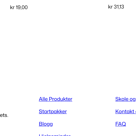
kr
31,13
kr
19,00
Legg i handlekur
Les mer
Alle Produkter
Skole og
Startpakker
Kontakt
ets.
Blogg
FAQ