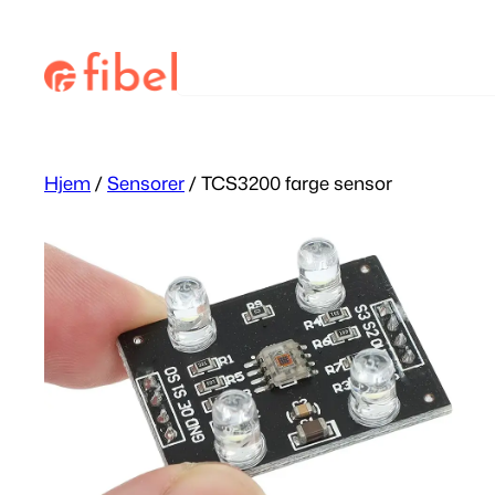
Hopp
til
Søk
innhold
Hjem
/
Sensorer
/ TCS3200 farge sensor