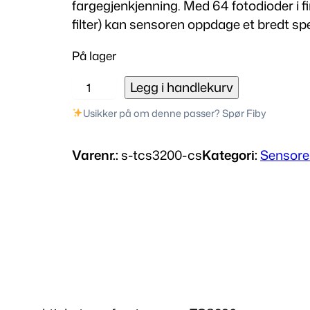
fargegjenkjenning. Med 64 fotodioder i fir
filter) kan sensoren oppdage et bredt sp
På lager
T
Legg i handlekurv
C
Usikker på om denne passer? Spør Fiby
S
3
Varenr.:
s-tcs3200-cs
Kategori:
Sensore
2
0
0
f
a
r
g
e
s