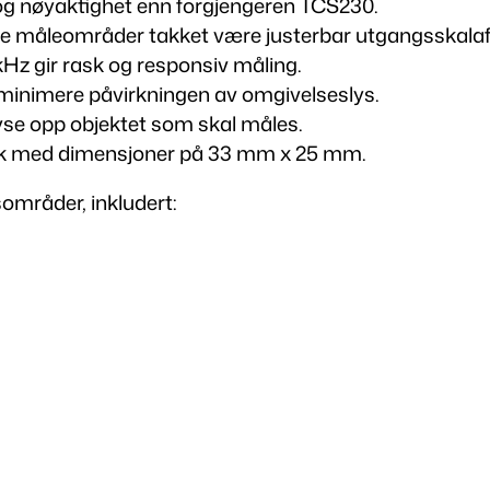
 og nøyaktighet enn forgjengeren TCS230.
e
ke måleområder takket være justerbar utgangsskalaf
n
Hz gir rask og responsiv måling.
s
 minimere påvirkningen av omgivelseslys.
o
lyse opp objektet som skal måles.
r
ykk med dimensjoner på 33 mm x 25 mm.
a
sområder, inkludert:
n
t
a
l
l