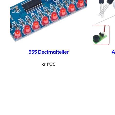
555 Decimalteller
A
kr
17,75
Legg i handlekurv