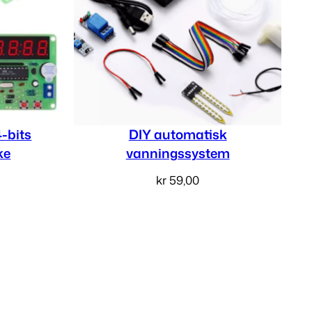
-bits
DIY automatisk
ke
vanningssystem
kr
59,00
v
Legg i handlekurv