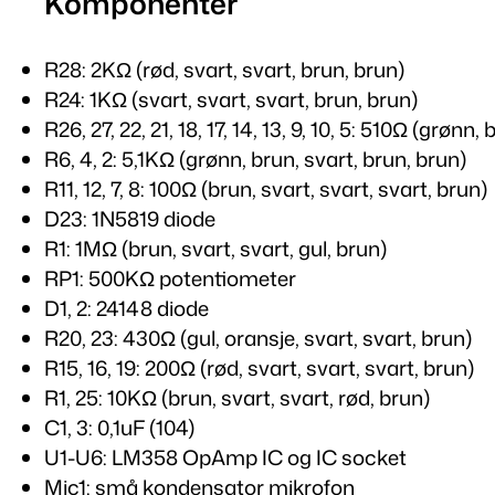
Komponenter
R28: 2KΩ (rød, svart, svart, brun, brun)
R24: 1KΩ (svart, svart, svart, brun, brun)
R26, 27, 22, 21, 18, 17, 14, 13, 9, 10, 5: 510Ω (grønn,
R6, 4, 2: 5,1KΩ (grønn, brun, svart, brun, brun)
R11, 12, 7, 8: 100Ω (brun, svart, svart, svart, brun)
D23: 1N5819 diode
R1: 1MΩ (brun, svart, svart, gul, brun)
RP1: 500KΩ potentiometer
D1, 2: 24148 diode
R20, 23: 430Ω (gul, oransje, svart, svart, brun)
R15, 16, 19: 200Ω (rød, svart, svart, svart, brun)
R1, 25: 10KΩ (brun, svart, svart, rød, brun)
C1, 3: 0,1uF (104)
U1-U6: LM358 OpAmp IC og IC socket
Mic1: små kondensator mikrofon