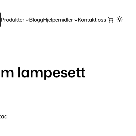
Produkter
Blogg
Hjelpemidler
Kontakt oss
um lampesett
tad