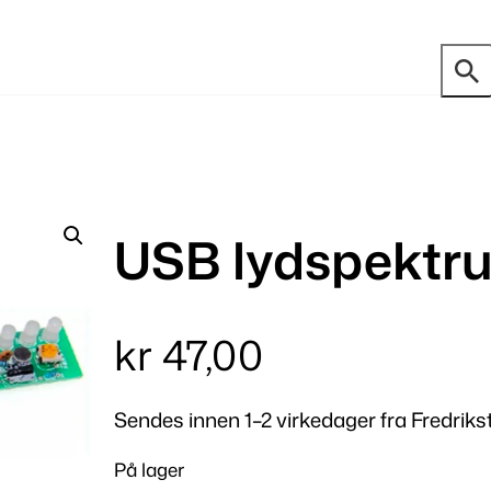
USB lydspektr
kr
47,00
Sendes innen 1–2 virkedager fra Fredriks
På lager