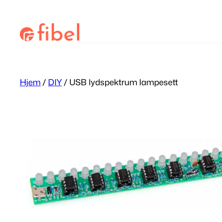
Hopp
til
Søk
innhold
Hjem
/
DIY
/ USB lydspektrum lampesett