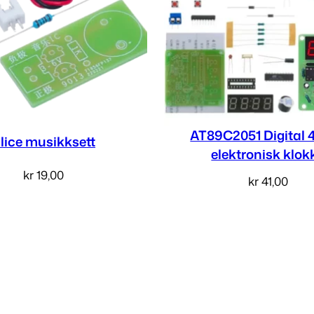
AT89C2051 Digital 4
lice musikksett
elektronisk klok
kr
19,00
kr
41,00
Legg i handlekurv
Legg i handlekur