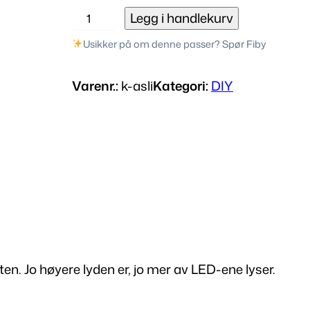
U
Legg i handlekurv
S
Usikker på om denne passer? Spør Fiby
B
l
Varenr.:
k-asli
Kategori:
DIY
y
d
s
p
e
k
t
r
u
m
ten. Jo høyere lyden er, jo mer av LED-ene lyser.
l
a