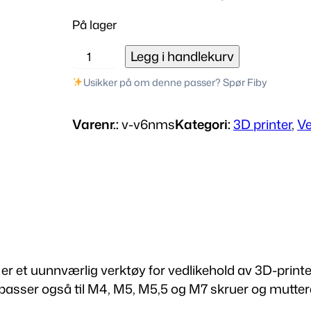
På lager
V
Legg i handlekurv
6
Usikker på om denne passer? Spør Fiby
D
y
Varenr.:
v-v6nms
Kategori:
3D printer
, 
Ve
s
e
-
N
ø
k
k
e
r et uunnværlig verktøy for vedlikehold av 3D-printer
l
 passer også til M4, M5, M5,5 og M7 skruer og mutter
(