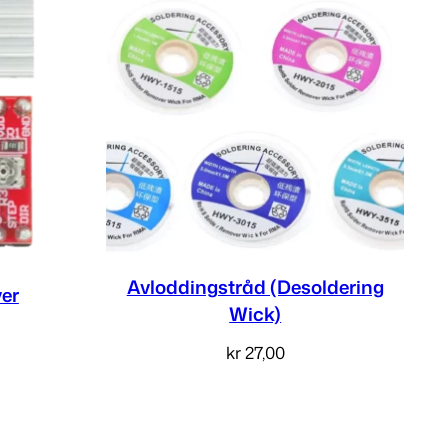
Avloddingstråd (Desoldering
er
Wick)
kr
27,00
v
Velg alternativ