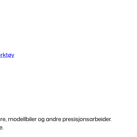
rktøy
e, modellbiler og andre presisjonsarbeider.
e.