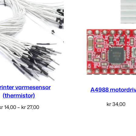
t
a
l
l
rinter varmesensor
A4988 motordriv
(thermistor)
kr
34,00
Prisområde:
kr
14,00
–
kr
27,00
Legg i handlekur
kr 14,00
Velg alternativ
til
kr 27,00