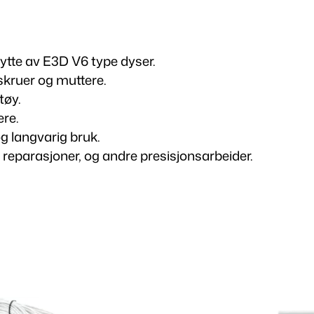
M
i
n
ytte av E3D V6 type dyser.
i
skruer og muttere.
F
tøy.
a
ere.
s
g langvarig bruk.
t
 reparasjoner, og andre presisjonsarbeider.
n
ø
k
k
e
l
)
a
n