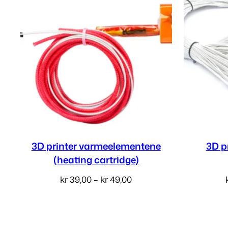
3D printer varmeelementene
3D p
(heating cartridge)
Prisområde:
kr
39,00
–
kr
49,00
kr 39,00
Velg alternativ
til
kr 49,00