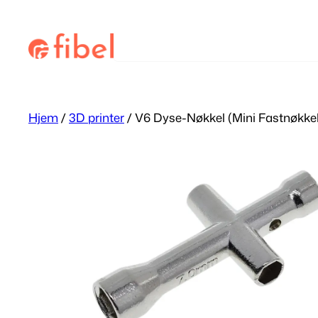
Hopp
til
Søk
innhold
Hjem
/
3D printer
/ V6 Dyse-Nøkkel (Mini Fastnøkkel