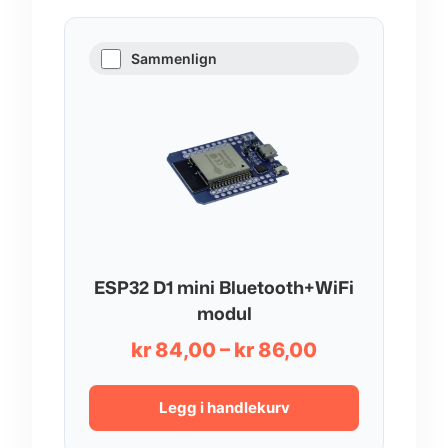
Sammenlign
ESP32 D1 mini Bluetooth+WiFi
modul
Prisområde:
kr
84,00
–
kr
86,00
kr 84,00
til
Legg i handlekurv
kr 86,00