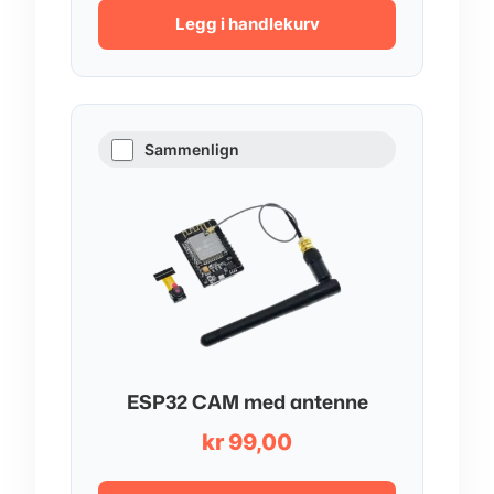
var:
er:
Legg i handlekurv
kr 67,00.
kr 57,00.
Sammenlign
ESP32 CAM med antenne
kr
99,00