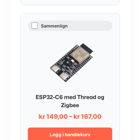
Sammenlign
ESP32-C6 med Thread og
Zigbee
Prisområde:
kr
149,00
–
kr
167,00
kr 149,00
til
Legg i handlekurv