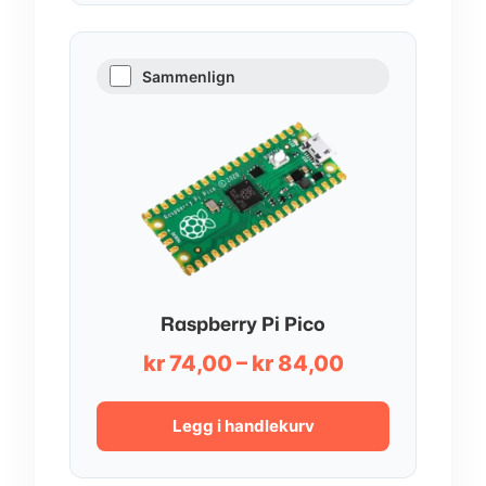
Sammenlign
Raspberry Pi Pico
Prisområde:
kr
74,00
–
kr
84,00
kr 74,00
til
Legg i handlekurv
kr 84,00