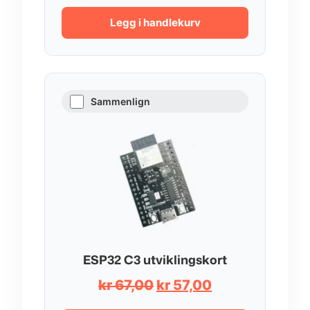
Legg i handlekurv
Sammenlign
ESP32 C3 utviklingskort
Opprinnelig
Nåværende
kr
67,00
kr
57,00
pris
pris