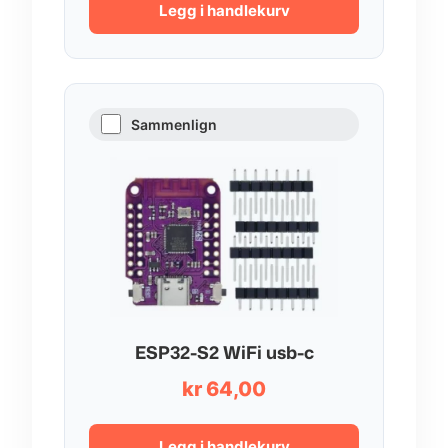
Legg i handlekurv
Sammenlign
ESP32-S2 WiFi usb-c
kr
64,00
Legg i handlekurv