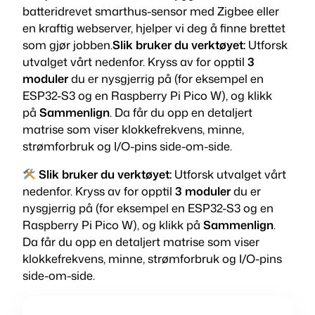
batteridrevet smarthus-sensor med Zigbee eller
en kraftig webserver, hjelper vi deg å finne brettet
som gjør jobben.
Slik bruker du verktøyet:
Utforsk
utvalget vårt nedenfor. Kryss av for opptil
3
moduler
du er nysgjerrig på (for eksempel en
ESP32-S3 og en Raspberry Pi Pico W), og klikk
på
Sammenlign
. Da får du opp en detaljert
matrise som viser klokkefrekvens, minne,
strømforbruk og I/O-pins side-om-side.
Slik bruker du verktøyet:
Utforsk utvalget vårt
nedenfor. Kryss av for opptil
3 moduler
du er
nysgjerrig på (for eksempel en ESP32-S3 og en
Raspberry Pi Pico W), og klikk på
Sammenlign
.
Da får du opp en detaljert matrise som viser
klokkefrekvens, minne, strømforbruk og I/O-pins
side-om-side.