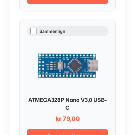
Sammenlign
ATMEGA328P Nano V3,0 USB-
C
kr
79,00