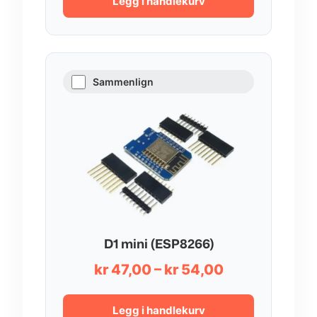
Legg i handlekurv
Sammenlign
D1 mini (ESP8266)
Prisområde:
kr
47,00
–
kr
54,00
kr 47,00
til
Legg i handlekurv