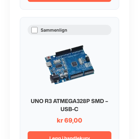
kr 167,00
Sammenlign
UNO R3 ATMEGA328P SMD –
USB-C
kr
69,00
Legg i handlekurv