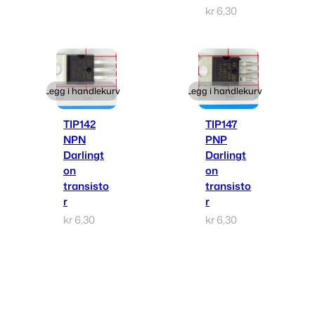
kr
6,30
Legg i handlekurv
Legg i handlekurv
TIP142
TIP147
NPN
PNP
Darlingt
Darlingt
on
on
transisto
transisto
r
r
kr
6,30
kr
6,30