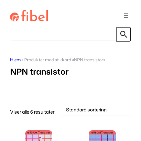
Hopp
til
innhold
Søk
Hjem
/ Produkter med stikkord «NPN transistor»
NPN transistor
Viser alle 6 resultater