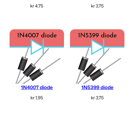
kr
4,75
kr
3,75
Legg i handlekurv
Legg i handlekurv
1N4007 diode
1N5399 diode
kr
1,95
kr
3,75
Legg i handlekurv
Legg i handlekurv