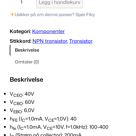
Legg i handlekurv
N
3
Usikker på om denne passer? Spør Fiby
9
0
Kategori:
Komponenter
4
Stikkord:
NPN transistor
, 
Transistor
N
Beskrivelse
P
N
Omtaler (0)
t
r
Beskrivelse
a
n
V
: 40V
s
CEO
i
V
: 60V
CBO
s
V
: 6,0V
EBO
t
h
(I
=1.0mA, V
=1,0V): 40
FE
C
CE
o
h
(I
=1.0mA, V
=10V, f=1.0kHz): 100-400
fe
C
CE
r
I
(Strøm på collector): 200mA