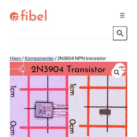
Hopp
til
innhold
Søk
Hjem
/
Komponenter
/ 2N3904 NPN transistor