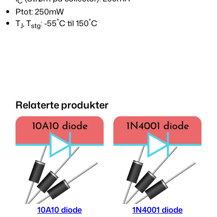
C
a
Ptot: 250mW
n
T
, T
: -55˚C til 150˚C
t
J
stg
a
l
l
Relaterte produkter
10A10 diode
1N4001 diode