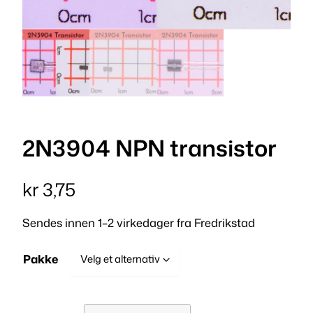
2N3904 NPN transistor
kr
3,75
Sendes innen 1–2 virkedager fra Fredrikstad
Pakke
2