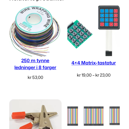
l
l
250 m tynne
4×4 Matrix-tastatur
ledninger i 8 farger
Prisområ
kr
19,00
–
kr
23,00
kr
53,00
kr 19,00
Les mer
Velg alternativ
til
kr 23,00