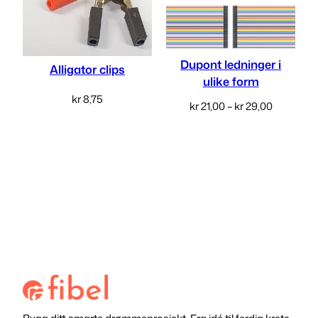
Dupont ledninger i
Alligator clips
ulike form
kr
8,75
Prisområ
kr
21,00
–
kr
29,00
Legg i handlekurv
kr 21,00
Velg alternativ
til
kr 29,00