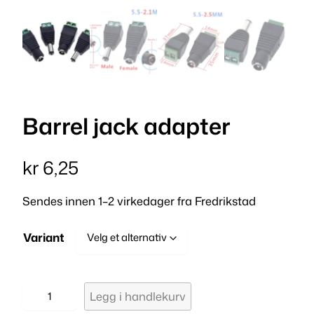
Barrel jack adapter
kr
6,25
Sendes innen 1–2 virkedager fra Fredrikstad
Variant
B
Legg i handlekurv
a