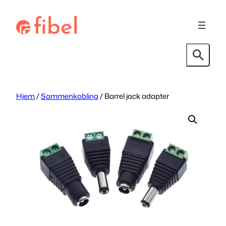
Hopp
til
innhold
Søk
Hjem
/
Sammenkobling
/ Barrel jack adapter