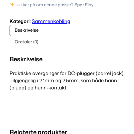
r
Usikker på om denne passer? Spør Fiby
r
e
Kategori:
Sammenkobling
l
Beskrivelse
j
a
Omtaler (0)
c
k
Beskrivelse
a
d
Praktiske overganger for DC-plugger (barrel jack).
a
Tilgjengelig i 2.1mm og 2.5mm, som både hann-
p
(plugg) og hunn-kontakt.
t
e
r
a
n
t
Relaterte produkter
a