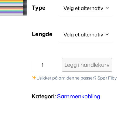
i
ing
Type
s
Lengde
o
D
Legg i handlekurv
r
u
p
Usikker på om denne passer? Spør Fiby
å
o
n
Kategori:
Sammenkobling
t
d
l
e
e
d
n