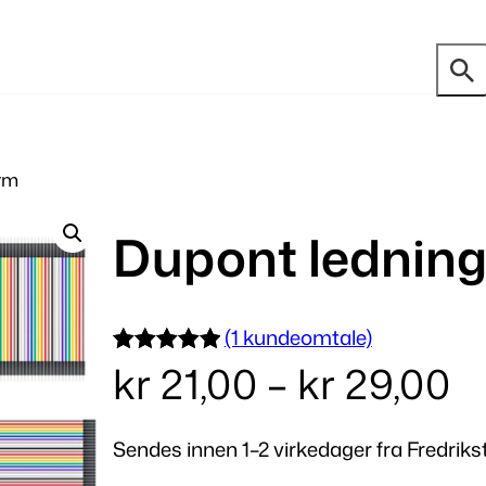
orm
Dupont ledninge
(1 kundeomtale)
P
kr
21,00
–
kr
29,00
Vurdert
1
5.00
av 5
r
basert på
Sendes innen 1–2 virkedager fra Fredriks
kundevurder