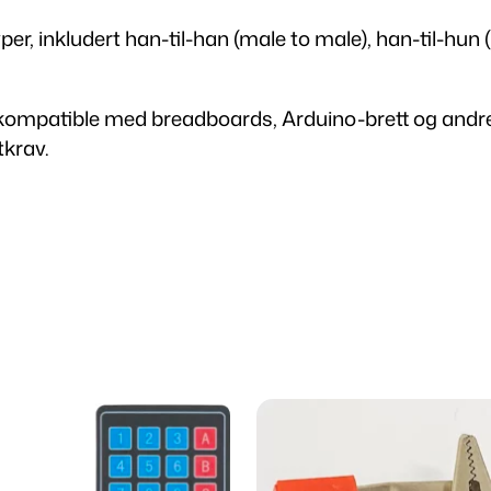
:
i
yper, inkludert han-til-han (male to male), han-til-hun
n
k
g
e
 kompatible med breadboards, Arduino-brett og andr
r
r
tkrav.
i
u
l
2
i
k
1
e
f
,
o
r
0
m
a