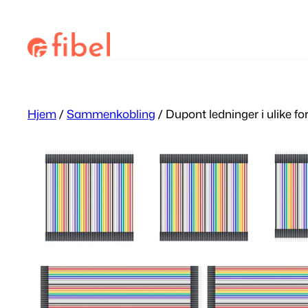
Hopp
til
Søk
innhold
Hjem
/
Sammenkobling
/ Dupont ledninger i ulike f