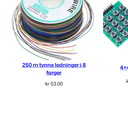
250 m tynne ledninger i 8
4×
farger
kr
53,00
Les mer