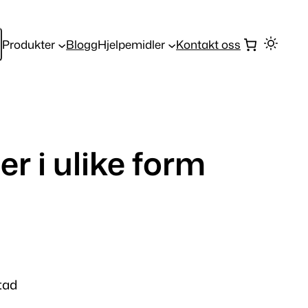
Produkter
Blogg
Hjelpemidler
Kontakt oss
r i ulike form
tad