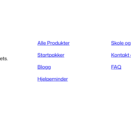
9
,
0
Alle Produkter
Skole og
0
Startpakker
Kontakt
ets.
Blogg
FAQ
Hjelpeminder