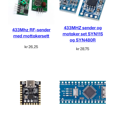
t
2
a
l
4
l
,
433MHZ sender og
433Mhz RF-sender
motaker set SYN115
0
med mottakersett
og SYN480R
0
kr
26,25
kr
28,75
Legg i handlekurv
Legg i handlekurv