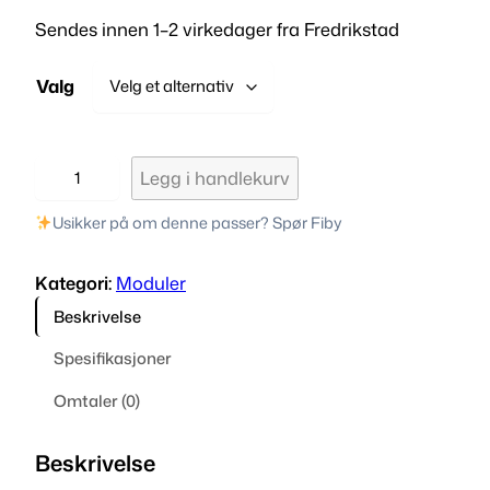
r
Sendes innen 1–2 virkedager fra Fredrikstad
i
Valg
s
o
E
m
Legg i handlekurv
S
r
P
Usikker på om denne passer? Spør Fiby
8
å
2
Kategori:
Moduler
6
d
Beskrivelse
6
e
E
Spesifikasjoner
S
:
Omtaler (0)
P
k
-
0
Beskrivelse
r
1