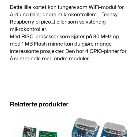
S
Dette lille kortet kan fungere som WiFi-modul for
o
Arduino (eller andre mikrokontrollere – Teensy,
1
g
Raspberry pi pico…) eller som selvstendig
U
4
mikrokontroller.
S
Med RISC-prosessor som kjører på 80 MHz og
,
B
med 1 MB Flash minne kan du gjøre mange
p
interessante prosjekter. Den har 4 GPIO-pinner for
2
r
å samhandle med andre moduler.
5
o
g
t
r
a
i
m
l
m
Relaterte produkter
e
k
r
r
a
n