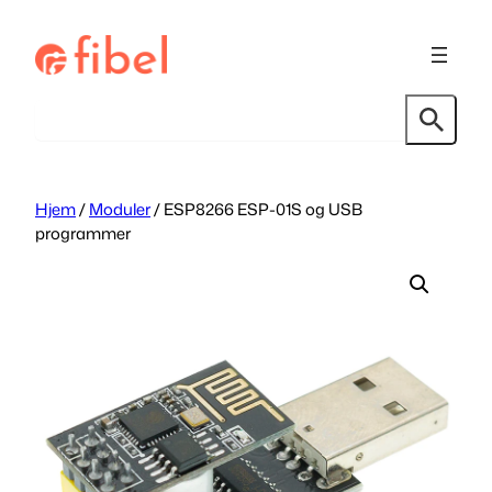
Hopp
til
innhold
Søk
Hjem
/
Moduler
/ ESP8266 ESP-01S og USB
programmer