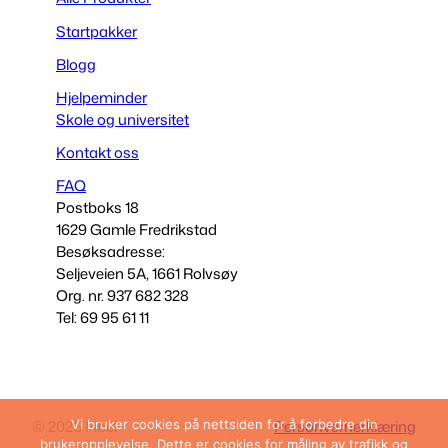
Startpakker
Blogg
Hjelpeminder
Skole og universitet
Kontakt oss
FAQ
Postboks 18
1629 Gamle Fredrikstad
Besøksadresse:
Seljeveien 5A, 1661 Rolvsøy
Org. nr. 937 682 328
Tel: 69 95 61 11
Vi bruker cookies på nettsiden for å forbedre din
© 2026 Fibel
Personvernerklæring
brukeropplevelse. Dette er cookies for måling av trafikk og