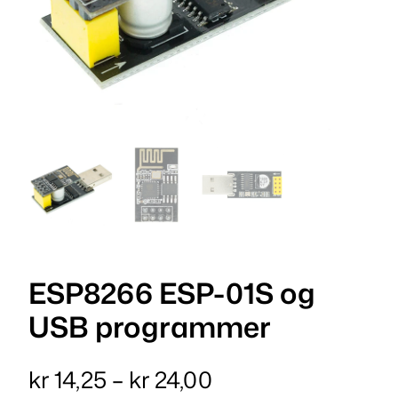
ESP8266 ESP-01S og
USB programmer
P
kr
14,25
–
kr
24,00