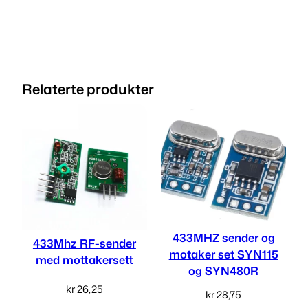
a
k
R
a
r
r
S
h
:
i
k
1
Relaterte produkter
e
l
r
4
d
6
8
6
1
,
8
7
2
M
h
5
5
z
a
433MHZ sender og
,
.
433Mhz RF-sender
n
motaker set SYN115
med mottakersett
0
t
og SYN480R
a
kr
26,25
0
kr
28,75
l