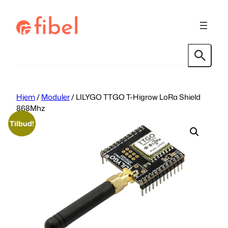
Hopp
til
innhold
Søk
Hjem
/
Moduler
/ LILYGO TTGO T-Higrow LoRa Shield
868Mhz
Tilbud!