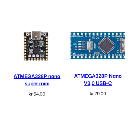
Legg i handlekurv
Legg i handlekurv
.
l
ATMEGA328P Nano
ATMEGA328P nano
V3,0 USB-C
super mini
kr
79,00
kr
64,00
Legg i handlekurv
Les mer