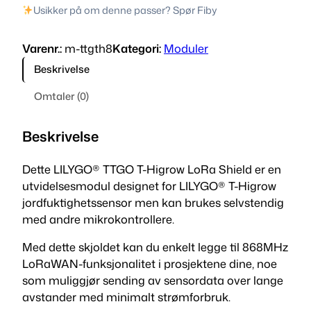
i
r
Usikker på om denne passer? Spør Fiby
L
n
e
Y
Varenr.:
m-ttgth8
Kategori:
Moduler
G
n
n
O
Beskrivelse
e
d
T
Omtaler (0)
T
l
e
G
i
p
O
Beskrivelse
T
g
r
-
Dette LILYGO® TTGO T-Higrow LoRa Shield er en
p
i
H
utvidelsesmodul designet for LILYGO® T-Higrow
i
jordfuktighetssensor men kan brukes selvstendig
r
s
g
med andre mikrokontrollere.
r
i
e
Med dette skjoldet kan du enkelt legge til 868MHz
o
s
r
LoRaWAN-funksjonalitet i prosjektene dine, noe
w
som muliggjør sending av sensordata over lange
L
v
:
avstander med minimalt strømforbruk.
o