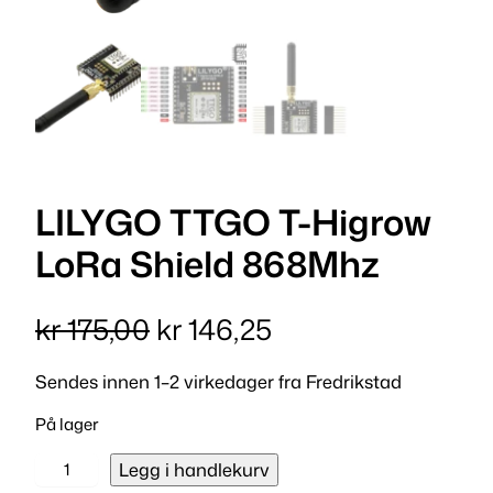
LILYGO TTGO T-Higrow
LoRa Shield 868Mhz
O
N
kr
175,00
kr
146,25
p
å
Sendes innen 1–2 virkedager fra Fredrikstad
p
v
På lager
r
æ
L
Legg i handlekurv
I