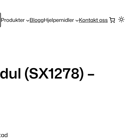
Produkter
Blogg
Hjelpemidler
Kontakt oss
ul (SX1278) –
tad