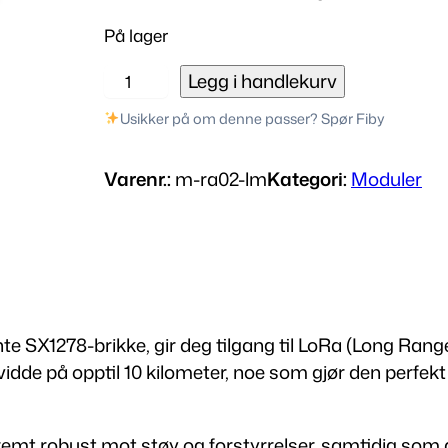
På lager
R
Legg i handlekurv
a
Usikker på om denne passer? Spør Fiby
-
0
Varenr.:
m-ra02-lm
Kategori:
Moduler
2
L
o
R
a
M
 SX1278-brikke, gir deg tilgang til LoRa (Long Rang
o
de på opptil 10 kilometer, noe som gjør den perfekt 
d
u
l
mt robust mot støy og forstyrrelser, samtidig som 