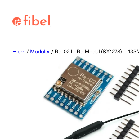
Hopp
til
Søk
innhold
Hjem
/
Moduler
/ Ra-02 LoRa Modul (SX1278) – 43