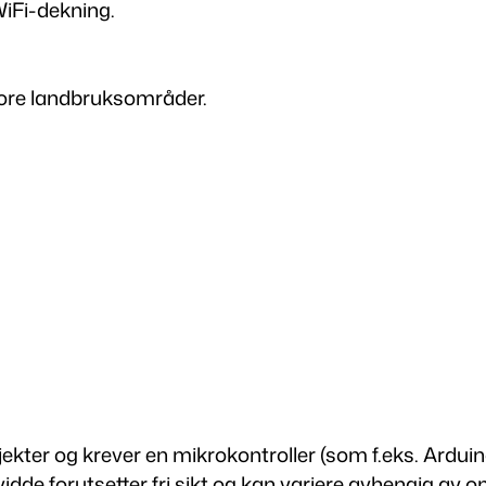
iFi-dekning.
t
a
l
ore landbruksområder.
l
ekter og krever en mikrokontroller (som f.eks. Arduin
idde forutsetter fri sikt og kan variere avhengig av