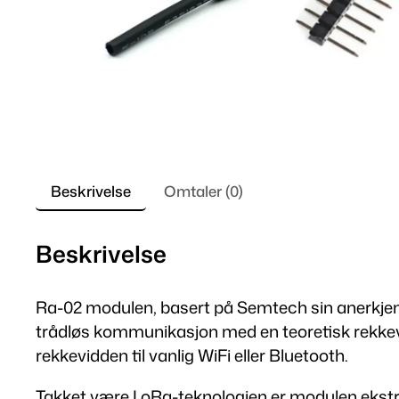
Beskrivelse
Omtaler (0)
Beskrivelse
Ra-02 modulen, basert på Semtech sin anerkjente
trådløs kommunikasjon med en teoretisk rekkevid
rekkevidden til vanlig WiFi eller Bluetooth.
Takket være LoRa-teknologien er modulen ekstre