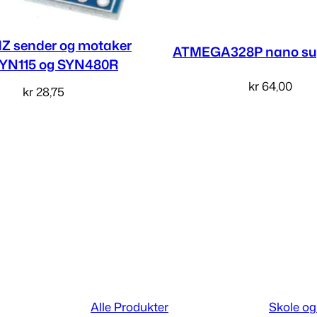
 sender og motaker
ATMEGA328P nano sup
SYN115 og SYN480R
kr
64,00
kr
28,75
Legg i handlekurv
Les mer
Alle Produkter
Skole og