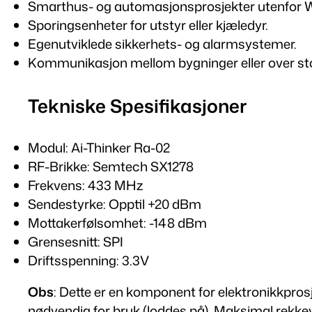
Smarthus- og automasjonsprosjekter utenfor W
Sporingsenheter for utstyr eller kjæledyr.
Egenutviklede sikkerhets- og alarmsystemer.
Kommunikasjon mellom bygninger eller over st
Tekniske Spesifikasjoner
Modul: Ai-Thinker Ra-02
RF-Brikke: Semtech SX1278
Frekvens: 433 MHz
Sendestyrke: Opptil +20 dBm
Mottakerfølsomhet: -148 dBm
Grensesnitt: SPI
Driftsspenning: 3.3V
Obs
: Dette er en komponent for elektronikkprosj
nødvendig for bruk (loddes på). Maksimal rekkev