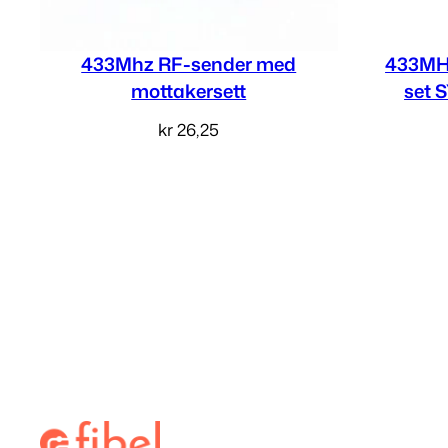
433Mhz RF-sender med
433MHZ
mottakersett
set 
kr
26,25
Legg i handlekurv