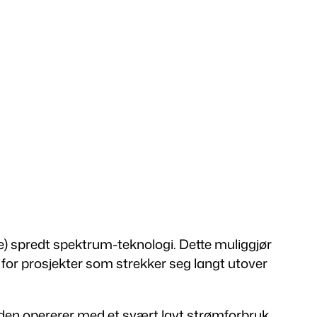
e) spredt spektrum-teknologi. Dette muliggjør
for prosjekter som strekker seg langt utover
den opererer med et svært lavt strømforbruk.