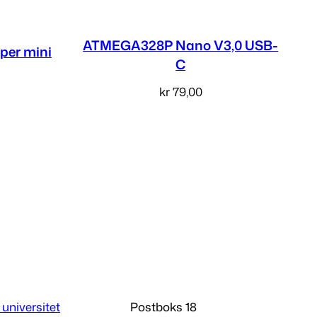
ATMEGA328P Nano V3,0 USB-
er mini
C
kr
79,00
Legg i handlekurv
 universitet
Postboks 18