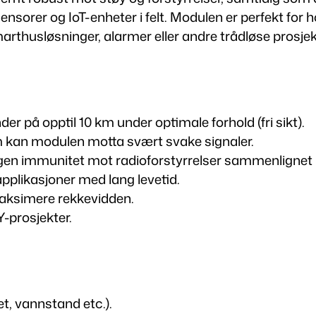
(
e sensorer og IoT-enheter i felt. Modulen er perfekt fo
S
rthusløsninger, alarmer eller andre trådløse prosjek
X
1
2
7
8
r på opptil 10 km under optimale forhold (fri sikt).
)
 kan modulen motta svært svake signaler.
–
gen immunitet mot radioforstyrrelser sammenlignet m
4
applikasjoner med lang levetid.
3
maksimere rekkevidden.
3
Y-prosjekter.
M
H
z
a
t, vannstand etc.).
n