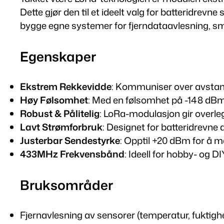
Dette gjør den til et ideelt valg for batteridrevn
bygge egne systemer for fjerndataavlesning, sma
Egenskaper
Ekstrem Rekkevidde
: Kommuniser over avstande
Høy Følsomhet
: Med en følsomhet på -148 dBm
Robust & Pålitelig
: LoRa-modulasjon gir overle
Lavt Strømforbruk
: Designet for batteridrevne 
Justerbar Sendestyrke
: Opptil +20 dBm for å 
433MHz Frekvensbånd
: Ideell for hobby- og DI
Bruksområder
Fjernavlesning av sensorer (temperatur, fuktighe