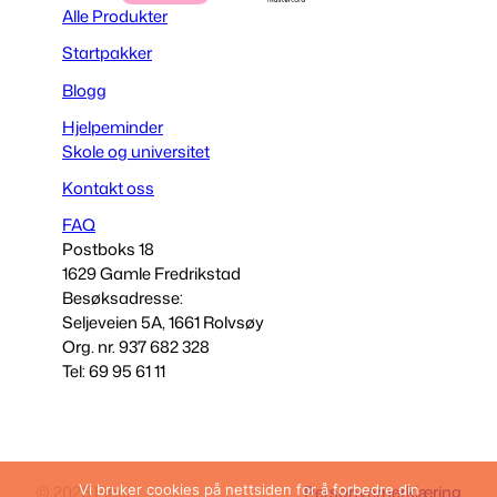
Alle Produkter
Startpakker
Blogg
Hjelpeminder
Skole og universitet
Kontakt oss
FAQ
Postboks 18
1629 Gamle Fredrikstad
Besøksadresse:
Seljeveien 5A, 1661 Rolvsøy
Org. nr. 937 682 328
Tel: 69 95 61 11
© 2026 Fibel
Personvernerklæring
Vi bruker cookies på nettsiden for å forbedre din