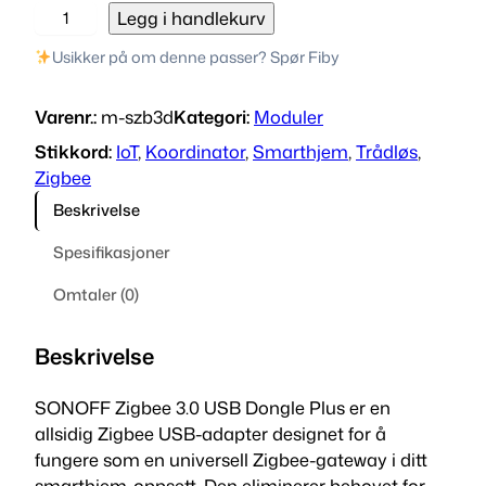
S
Legg i handlekurv
O
Usikker på om denne passer? Spør Fiby
N
O
Varenr.:
m-szb3d
Kategori:
Moduler
F
F
Stikkord:
IoT
, 
Koordinator
, 
Smarthjem
, 
Trådløs
, 
Z
Zigbee
i
Beskrivelse
g
b
Spesifikasjoner
e
Omtaler (0)
e
3
.
Beskrivelse
0
U
SONOFF Zigbee 3.0 USB Dongle Plus er en
S
allsidig Zigbee USB-adapter designet for å
B
fungere som en universell Zigbee-gateway i ditt
D
smarthjem-oppsett. Den eliminerer behovet for