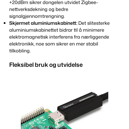
-
+20dBm sikrer dongelen utvidet Zigbee-
E
nettverksdekning og bedre
)
signalgjennomtrengning.
a
Skjermet aluminiumskabinett:
Det slitesterke
n
aluminiumskabinettet bidrar til å minimere
t
elektromagnetisk interferens fra nærliggende
a
elektronikk, noe som sikrer en mer stabil
l
tilkobling.
l
Fleksibel bruk og utvidelse