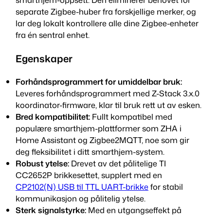
o
separate Zigbee-huber fra forskjellige merker, og
n
lar deg lokalt kontrollere alle dine Zigbee-enheter
g
fra én sentral enhet.
l
e
Egenskaper
P
l
Forhåndsprogrammert for umiddelbar bruk:
u
Leveres forhåndsprogrammert med Z-Stack 3.x.0
s
koordinator-firmware, klar til bruk rett ut av esken.
(
Bred kompatibilitet:
Fullt kompatibel med
Z
populære smarthjem-plattformer som ZHA i
B
Home Assistant og Zigbee2MQTT, noe som gir
D
deg fleksibilitet i ditt smarthjem-system.
o
Robust ytelse:
Drevet av det pålitelige TI
n
CC2652P brikkesettet, supplert med en
g
CP2102(N) USB til TTL UART-brikke
for stabil
l
kommunikasjon og pålitelig ytelse.
e
Sterk signalstyrke:
Med en utgangseffekt på