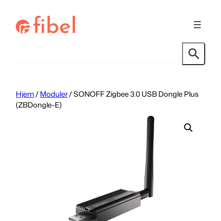
Hopp
til
innhold
Søk
Hjem
/
Moduler
/ SONOFF Zigbee 3.0 USB Dongle Plus
(ZBDongle-E)