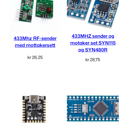
433MHZ sender og
433Mhz RF-sender
motaker set SYN115
med mottakersett
og SYN480R
kr
26,25
kr
28,75
Legg i handlekurv
Legg i handlekurv