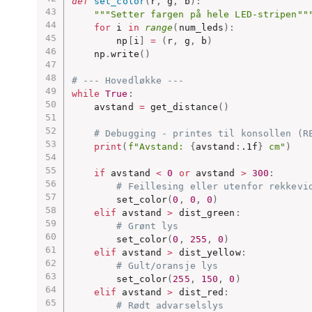
def
set_color
(
r
,
 g
,
 b
)
:
"""Setter fargen på hele LED-stripen""
for
 i 
in
range
(
num_leds
)
:
        np
[
i
]
=
(
r
,
 g
,
 b
)
    np
.
write
(
)
# --- Hovedløkke ---
while
True
:
    avstand 
=
 get_distance
(
)
# Debugging - printes til konsollen (R
print
(
f"Avstand: 
{
avstand
:
.1f
}
 cm"
)
if
 avstand 
<
0
or
 avstand 
>
300
:
# Feillesing eller utenfor rekkevi
        set_color
(
0
,
0
,
0
)
elif
 avstand 
>
 dist_green
:
# Grønt lys
        set_color
(
0
,
255
,
0
)
elif
 avstand 
>
 dist_yellow
:
# Gult/oransje lys
        set_color
(
255
,
150
,
0
)
elif
 avstand 
>
 dist_red
:
# Rødt advarselslys