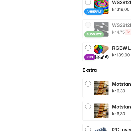
WS2812b 
kr
319,00
ANBEFALT
WS2812
kr
4,75
To
BUDSJETT
RGBW LE
kr
189,00
PRO
Ekstra
Motstand
kr
6,30
Motstand
kr
6,30
I2C tove