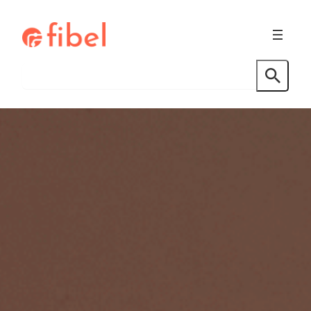
Hopp
til
innhold
Søk