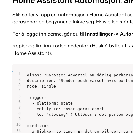
Slik setter vi opp en automasjon i Home Assistant s
garasjeporten begynner å lukke seg. Hvis bilen står fo
For å legge inn denne, går du til
Innstillinger -> Au
Kopier og lim inn koden nedenfor.
(Husk å bytte ut
c
Home Assistant).
alias: "Garasje: Advarsel om dårlig parkerin
description: "Sender push-varsel hvis porten
mode: single

trigger:

  - platform: state

    entity_id: cover.garasjeport

    to: "closing" # Utløses i det porten beg
condition:

  # Sjekker to ting: Er det en bil der, og s