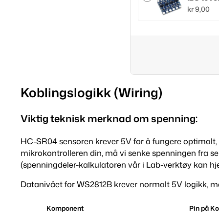
kr
9,00
Koblingslogikk (Wiring)
Viktig teknisk merknad om spenning:
HC-SR04 sensoren krever 5V for å fungere optimalt, 
mikrokontrolleren din, må vi senke spenningen fra se
(spenningdeler-kalkulatoren vår i Lab-verktøy kan hj
Datanivået for WS2812B krever normalt 5V logikk, men
Komponent
Pin på K