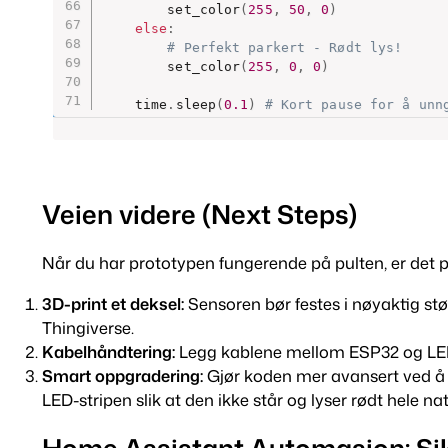
        set_color
(
255
,
50
,
0
)
else
:
# Perfekt parkert - Rødt lys!
        set_color
(
255
,
0
,
0
)
    time
.
sleep
(
0.1
)
# Kort pause for å unn
Veien videre (Next Steps)
Når du har prototypen fungerende på pulten, er det på 
3D-print et deksel:
Sensoren bør festes i nøyaktig st
Thingiverse.
Kabelhåndtering:
Legg kablene mellom ESP32 og LED-s
Smart oppgradering:
Gjør koden mer avansert ved 
LED-stripen slik at den ikke står og lyser rødt hele nat
Home Assistant Automasjon: Si