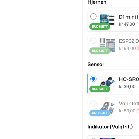
Hjernen
D1 mini
kr
47,00
BUDSJETT
ESP32 D
kr
84,00
BUDSJETT
Sensor
HC-SR04
kr
39,00
BUDSJETT
Vanntet
kr
53,00
T
ANBEFALT
Indikator (Valgfritt)