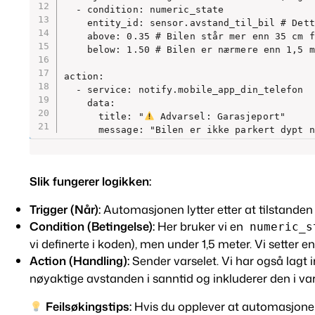
  - condition: numeric_state

    entity_id: sensor.avstand_til_bil # Dett
    above: 0.35 # Bilen står mer enn 35 cm f
    below: 1.50 # Bilen er nærmere enn 1,5 m
action:

  - service: notify.mobile_app_din_telefon

    data:

      title: "
 Advarsel: Garasjeport"

      message: "Bilen er ikke parkert dypt n
Slik fungerer logikken:
Trigger (Når):
Automasjonen lytter etter at tilstanden t
Condition (Betingelse):
Her bruker vi en
numeric_s
vi definerte i koden), men
under
1,5 meter. Vi setter e
Action (Handling):
Sender varselet. Vi har også lagt 
nøyaktige avstanden i sanntid og inkluderer den i var
Feilsøkingstips:
Hvis du opplever at automasjonen 