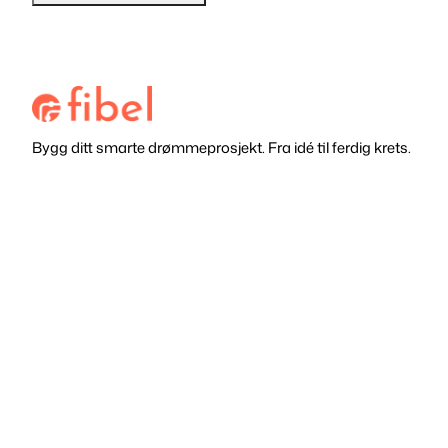
Bygg ditt smarte drømmeprosjekt. Fra idé til ferdig krets.
Alle Produkter
Startpakker
Blogg
Hjelpeminder
Skole og universitet
Kontakt oss
FAQ
Postboks 18