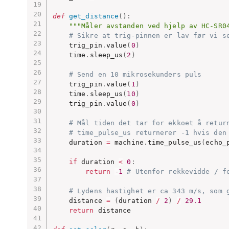
def
get_distance
(
)
:
"""Måler avstanden ved hjelp av HC-SR0
# Sikre at trig-pinnen er lav før vi s
    trig_pin
.
value
(
0
)
    time
.
sleep_us
(
2
)
# Send en 10 mikrosekunders puls
    trig_pin
.
value
(
1
)
    time
.
sleep_us
(
10
)
    trig_pin
.
value
(
0
)
# Mål tiden det tar for ekkoet å retur
# time_pulse_us returnerer -1 hvis den
    duration 
=
 machine
.
time_pulse_us
(
echo_
if
 duration 
<
0
:
return
-
1
# Utenfor rekkevidde / f
# Lydens hastighet er ca 343 m/s, som 
    distance 
=
(
duration 
/
2
)
/
29.1
return
 distance
