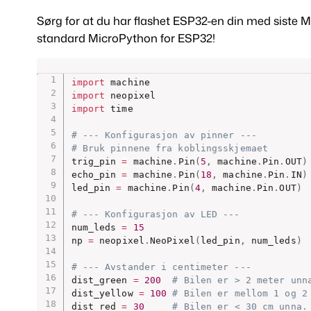
Sørg for at du har flashet ESP32-en din med siste 
standard MicroPython for ESP32!
import
import
import
 time

# --- Konfigurasjon av pinner ---
# Bruk pinnene fra koblingsskjemaet
trig_pin 
=
 machine
.
Pin
(
5
,
 machine
.
Pin
.
OUT
)
echo_pin 
=
 machine
.
Pin
(
18
,
 machine
.
Pin
.
IN
)
led_pin 
=
 machine
.
Pin
(
4
,
 machine
.
Pin
.
OUT
)
# --- Konfigurasjon av LED ---
num_leds 
=
15
np 
=
 neopixel
.
NeoPixel
(
led_pin
,
 num_leds
)
# --- Avstander i centimeter ---
dist_green 
=
200
# Bilen er > 2 meter unn
dist_yellow 
=
100
# Bilen er mellom 1 og 2
dist_red 
=
30
# Bilen er < 30 cm unna.