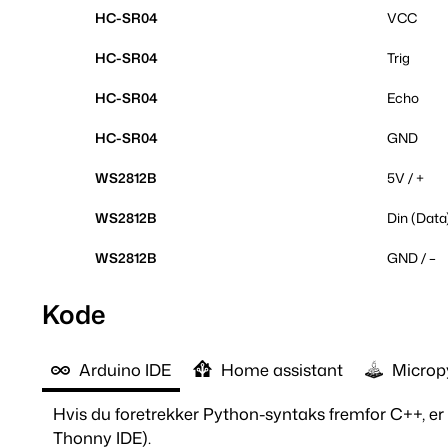
HC-SR04
VCC
HC-SR04
Trig
HC-SR04
Echo
HC-SR04
GND
WS2812B
5V / +
WS2812B
Din (Data
WS2812B
GND / –
Kode
Arduino IDE
Home assistant
Microp
Hvis du foretrekker Python-syntaks fremfor C++, er M
Thonny IDE).