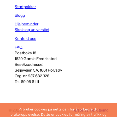
Startpakker
Blogg
Hjelpeminder
Skole og universitet
Kontakt oss
FAQ
Postboks 18
1629 Gamle Fredrikstad
Besøksadresse:
Seljeveien 5A, 1661 Rolvsøy
Org. nr. 937 682 328
Tel: 69 95 61 11
Vi bruker cookies på nettsiden for å forbedre din
© 2026 Fibel
Personvernerklæring
brukeropplevelse. Dette er cookies for måling av trafikk og