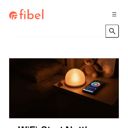
Hopp
til
innhold
Søk