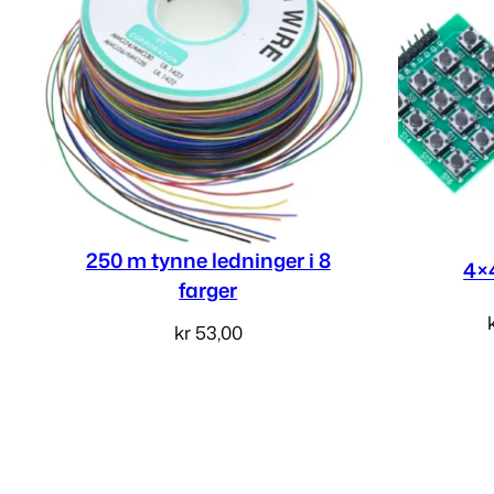
250 m tynne ledninger i 8
4×
farger
kr
53,00
Les mer