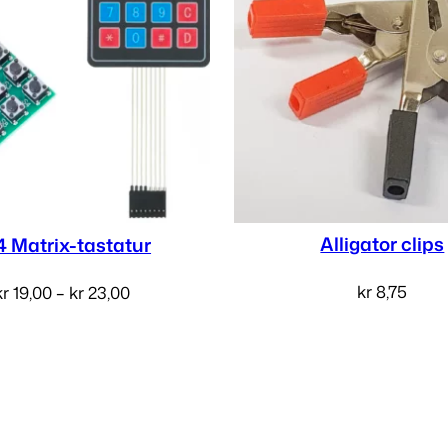
i
l
k
r
Alligator clips
4 Matrix-tastatur
kr
8,75
Prisområde:
kr
19,00
–
kr
23,00
3
kr 19,00
Legg i handlekur
Velg alternativ
til
,
kr 23,00
0