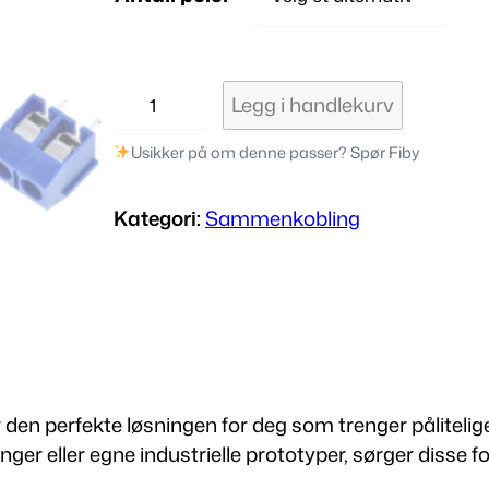
s
o
K
Legg i handlekurv
F
3
m
Usikker på om denne passer? Spør Fiby
0
1
r
Kategori:
Sammenkobling
S
k
å
r
u
d
t
e
e
r
 den perfekte løsningen for deg som trenger påliteli
m
er eller egne industrielle prototyper, sørger disse fo
:
i