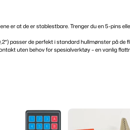
n
k
a
l
r
ene er at de er stablestbare. Trenger du en 5-pins ell
e
r
2″) passer de perfekt i standard hullmønster på de f
a
ontakt uten behov for spesialverktøy – en vanlig flattr
n
2
t
a
,
l
l
5
0
t