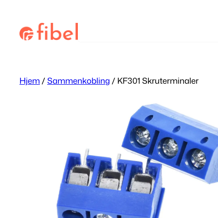
Hopp
til
Søk
innhold
Hjem
/
Sammenkobling
/ KF301 Skruterminaler