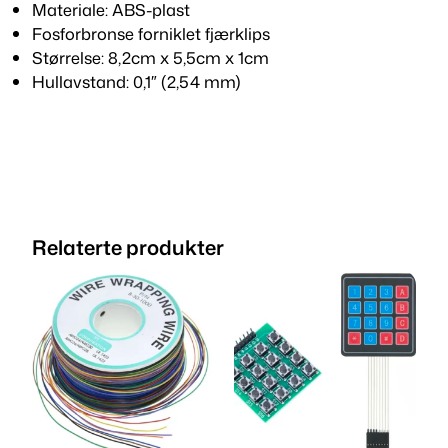
(
Materiale: ABS-plast
B
Fosforbronse forniklet fjærklips
r
Størrelse: 8,2cm x 5,5cm x 1cm
e
Hullavstand: 0,1″ (2,54 mm)
a
d
b
o
a
r
Relaterte produkter
d
)
4
0
0
p
u
n
k