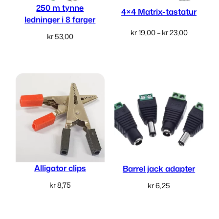
t
250 m tynne
4×4 Matrix-tastatur
e
ledninger i 8 farger
r
Prisområ
kr
19,00
–
kr
23,00
kr
53,00
a
kr 19,00
Les mer
Velg alternativ
n
til
kr 23,00
t
a
l
l
Alligator clips
Barrel jack adapter
kr
8,75
kr
6,25
Legg i handlekurv
Velg alternativ