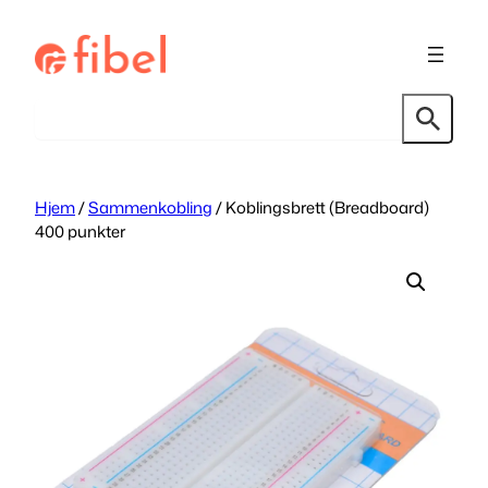
Hopp
til
innhold
Søk
Hjem
/
Sammenkobling
/ Koblingsbrett (Breadboard)
400 punkter