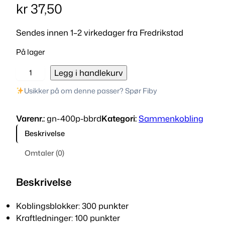
kr
37,50
Sendes innen 1–2 virkedager fra Fredrikstad
På lager
K
Legg i handlekurv
o
Usikker på om denne passer? Spør Fiby
b
l
Varenr.:
gn-400p-bbrd
Kategori:
Sammenkobling
i
n
Beskrivelse
g
Omtaler (0)
s
b
r
Beskrivelse
e
t
Koblingsblokker: 300 punkter
t
Kraftledninger: 100 punkter