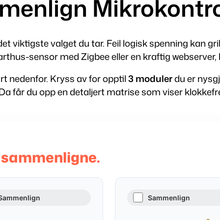
enlign Mikrokontro
e det viktigste valget du tar. Feil logisk spenning kan g
thus-sensor med Zigbee eller en kraftig webserver, hj
rt nedenfor. Kryss av for opptil
3 moduler
du er nysgj
 Da får du opp en detaljert matrise som viser klokkef
 å sammenligne.
Sammenlign
Sammenlign