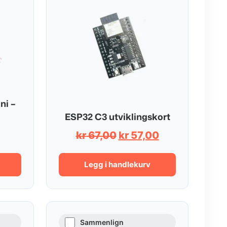
ni –
ESP32 C3 utviklingskort
Opprinnelig
Nåværende
kr
67,00
kr
57,00
pris
pris
var:
er:
Legg i handlekurv
kr 67,00.
kr 57,00.
Sammenlign