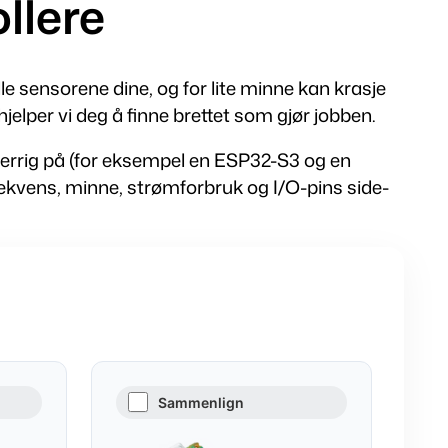
llere
rille sensorene dine, og for lite minne kan krasje
elper vi deg å finne brettet som gjør jobben.
errig på (for eksempel en ESP32-S3 og en
rekvens, minne, strømforbruk og I/O-pins side-
Sammenlign