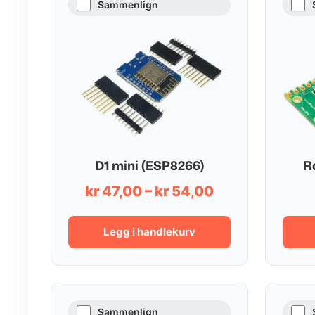
Sammenlign
D1 mini (ESP8266)
R
Prisområde:
kr
47,00
–
kr
54,00
kr 47,00
til
Legg i handlekurv
kr 54,00
Sammenlign