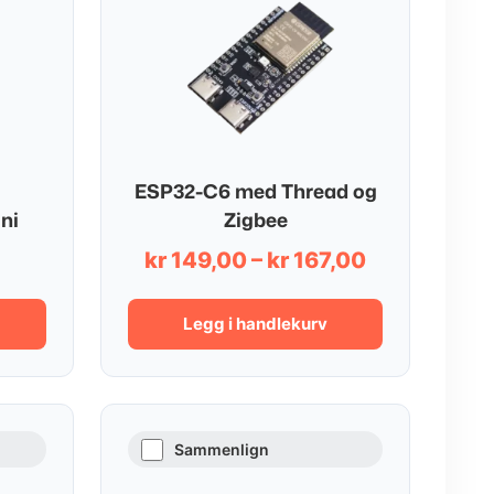
ESP32-C6 med Thread og
ni
Zigbee
Prisområde
kr
149,00
–
kr
167,00
kr 149,00
til
Legg i handlekurv
kr 167,00
Sammenlign