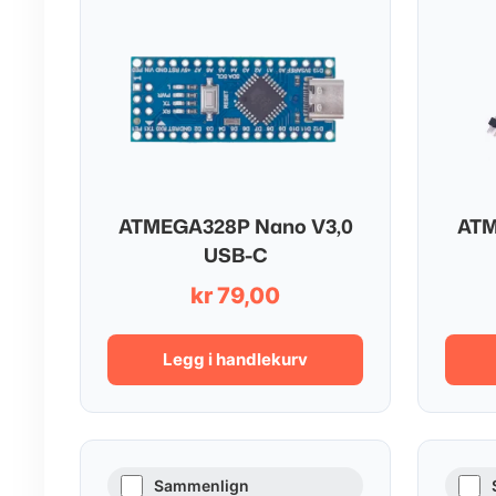
ATMEGA328P Nano V3,0
ATM
USB-C
kr
79,00
Legg i handlekurv
Sammenlign