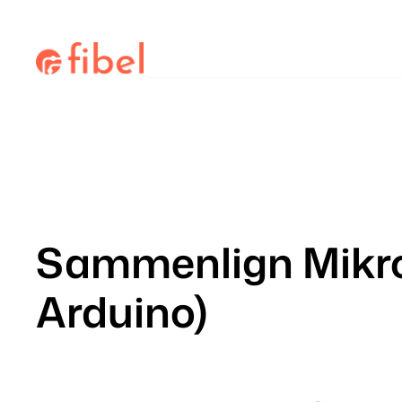
Hopp
til
Søk
innhold
Sammenlign Mikrok
Arduino)