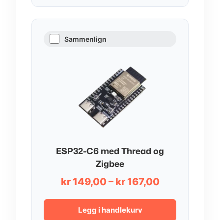
Sammenlign
ESP32-C6 med Thread og
Zigbee
Prisområde:
kr
149,00
–
kr
167,00
kr 149,00
til
Legg i handlekurv