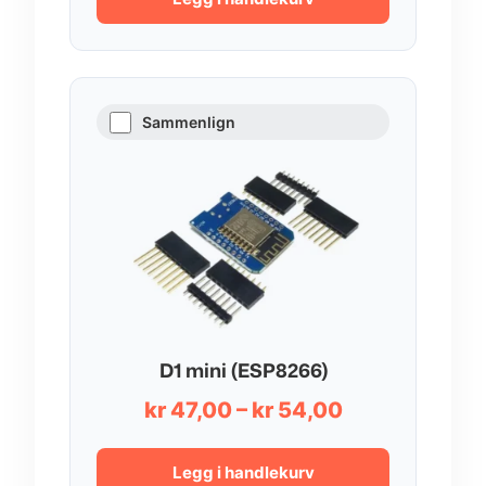
Sammenlign
D1 mini (ESP8266)
Prisområde:
kr
47,00
–
kr
54,00
kr 47,00
til
Legg i handlekurv