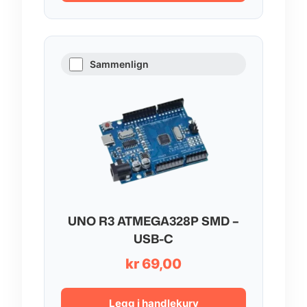
kr 167,00
Sammenlign
UNO R3 ATMEGA328P SMD –
USB-C
kr
69,00
Legg i handlekurv