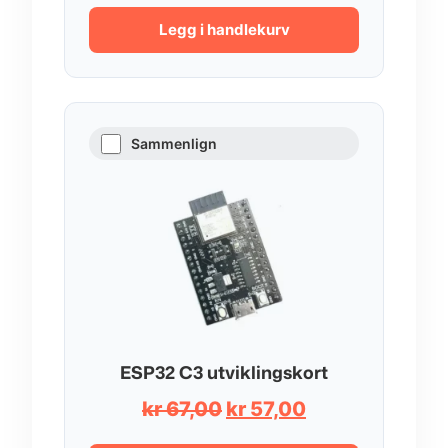
Legg i handlekurv
Sammenlign
ESP32 C3 utviklingskort
Opprinnelig
Nåværende
kr
67,00
kr
57,00
pris
pris