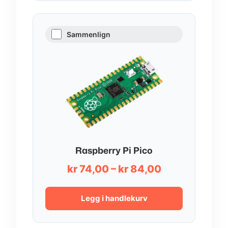
Sammenlign
Raspberry Pi Pico
Prisområde:
kr
74,00
–
kr
84,00
kr 74,00
til
Legg i handlekurv
kr 84,00