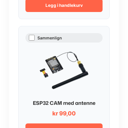
var:
er:
Legg i handlekurv
kr 67,00.
kr 57,00.
Sammenlign
ESP32 CAM med antenne
kr
99,00