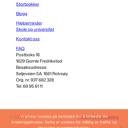
Startpakker
Blogg
Hjelpeminder
Skole og universitet
Kontakt oss
FAQ
Postboks 18
1629 Gamle Fredrikstad
Besøksadresse:
Seljeveien 5A, 1661 Rolvsøy
Org. nr. 937 682 328
Tel: 69 95 61 11
Vi bruker cookies på nettsiden for å forbedre din
© 2026 Fibel
Personvernerklæring
brukeropplevelse. Dette er cookies for måling av trafikk og
tilpasning av kommunikasjon.