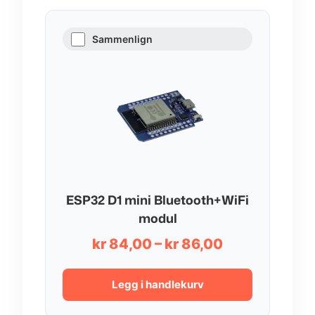
Sammenlign
ESP32 D1 mini Bluetooth+WiFi
modul
Prisområde:
kr
84,00
–
kr
86,00
kr 84,00
til
Legg i handlekurv
kr 86,00