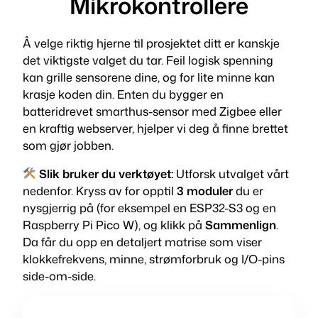
Mikrokontrollere
Å velge riktig hjerne til prosjektet ditt er kanskje
det viktigste valget du tar. Feil logisk spenning
kan grille sensorene dine, og for lite minne kan
krasje koden din. Enten du bygger en
batteridrevet smarthus-sensor med Zigbee eller
en kraftig webserver, hjelper vi deg å finne brettet
som gjør jobben.
Slik bruker du verktøyet:
Utforsk utvalget vårt
nedenfor. Kryss av for opptil
3 moduler
du er
nysgjerrig på (for eksempel en ESP32-S3 og en
Raspberry Pi Pico W), og klikk på
Sammenlign
.
Da får du opp en detaljert matrise som viser
klokkefrekvens, minne, strømforbruk og I/O-pins
side-om-side.