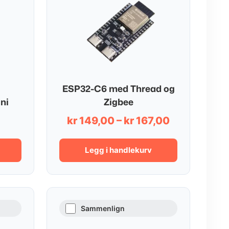
ESP32-C6 med Thread og
ni
Zigbee
Prisområde
kr
149,00
–
kr
167,00
kr 149,00
til
Legg i handlekurv
kr 167,00
Sammenlign