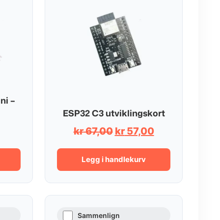
ni –
ESP32 C3 utviklingskort
Opprinnelig
Nåværende
kr
67,00
kr
57,00
pris
pris
var:
er:
Legg i handlekurv
kr 67,00.
kr 57,00.
Sammenlign