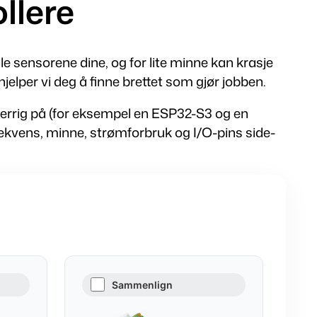
llere
rille sensorene dine, og for lite minne kan krasje
elper vi deg å finne brettet som gjør jobben.
errig på (for eksempel en ESP32-S3 og en
rekvens, minne, strømforbruk og I/O-pins side-
Sammenlign