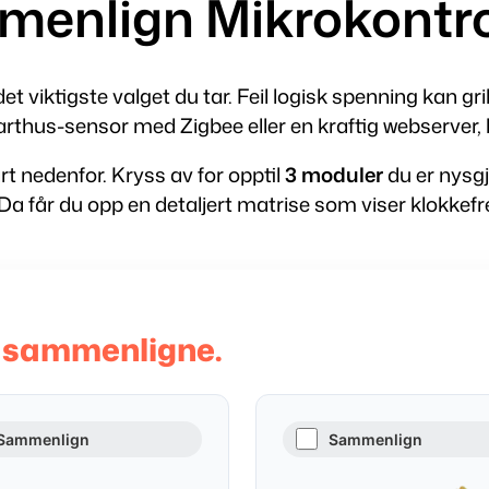
enlign Mikrokontro
e det viktigste valget du tar. Feil logisk spenning kan g
thus-sensor med Zigbee eller en kraftig webserver, hj
rt nedenfor. Kryss av for opptil
3 moduler
du er nysgj
 Da får du opp en detaljert matrise som viser klokkef
 å sammenligne.
Sammenlign
Sammenlign