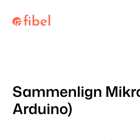
Hopp
til
Søk
innhold
Sammenlign Mikrok
Arduino)