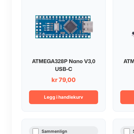
ATMEGA328P Nano V3,0
ATM
USB-C
kr
79,00
Legg i handlekurv
Sammenlign