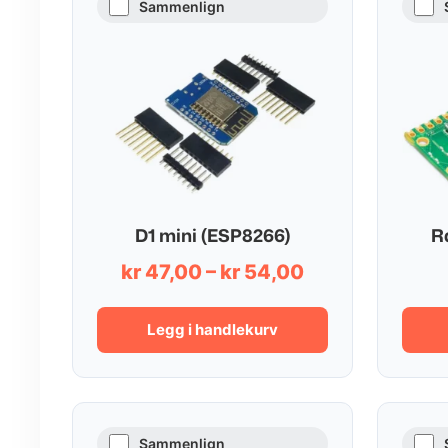
Sammenlign
D1 mini (ESP8266)
R
Prisområde:
kr
47,00
–
kr
54,00
kr 47,00
til
Legg i handlekurv
kr 54,00
Sammenlign